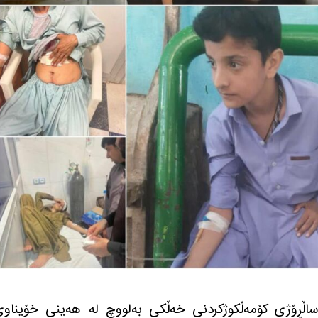
به‌ر، له‌ ساڵڕۆژی كۆمه‌ڵكوژكردنی خه‌ڵكی به‌لووچ له‌ هه‌ینی خۆیناو