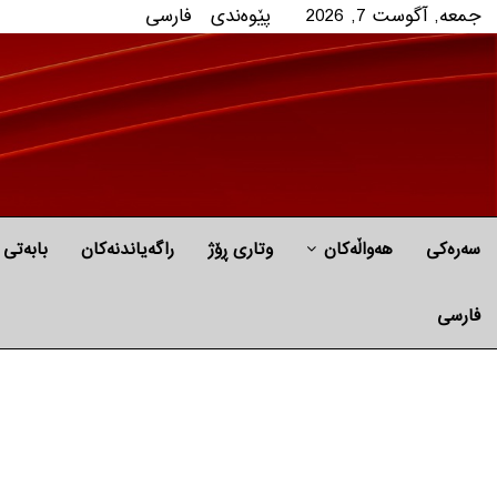
جمعه, آگوست 7, 2026
پێوه‌ندی
فارسی
سەرەکی
هه‌واڵه‌کان
وتاری ڕۆژ
راگه‌یاندنه‌كان
بابه‌تی 
فارسی