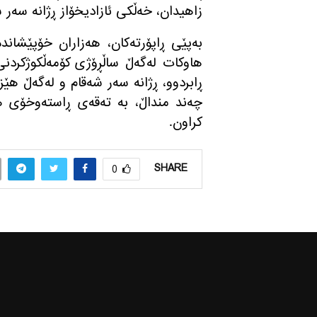
زاهیدان، خه‌ڵكی ئازادیخۆاز ڕژانه‌ سه‌ر شه‌
به‌پێی ڕاپۆرته‌كان، هه‌زاران خۆپێشان
هاوكات له‌گه‌ڵ ساڵڕۆژی كۆمه‌ڵكوژكردن
چه‌ند منداڵ، به‌ ته‌قه‌ی ڕاسته‌وخۆی هێ
‌كراون.
SHARE
0