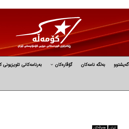
گه‌یشتوو
به‌لگه‌ نامه‌كان
گۆڤارەکان
بەرنامەکانی تلویزیونی ک
ئێران
هه‌واڵه‌کان