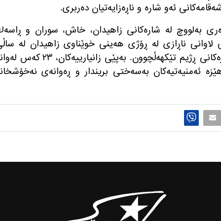
قامه‌كانی ئه‌و شاره‌ و ناڕه‌زایه‌تیان ده‌ربری.
ده‌ری به‌لووچ له‌ شاره‌كانی زاهیدان، خاش، سوران و ڕاسه‌
ی لاوانی ناڕازی له‌ ڕۆژی هه‌ینی خوێناوی زاهیدان له‌ ساڵ
ڕابردوو، ڕژانه سه‌ر شه‌قام و له‌گه‌ڵ هێزه‌كانی ڕژیم تێكهه‌ڵچوون. به‌پێی زانیارییه‌كان، ٢٣ كه‌
زه‌ ئه‌منیه‌تیه‌كان به‌سه‌ختی بریندار و ڕه‌وانه‌ی نه‌خۆشخان