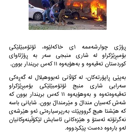
ڕۆژی چوارشه‌ممه‌ ١ی خاكه‌لێوه‌، ئۆتۆمبێلێكی
بۆمبڕێژكراو له‌ شاری منبجی سه‌ر به‌ ڕۆژئاوای
كوردستان ته‌قیه‌وه‌ و به‌هۆیه‌وه‌ ١١ كه‌س بریندار بوون.
به‌پێی ڕاپۆرته‌كان، له‌ كۆڵانی ئه‌بووهیلال له‌ گه‌ڕه‌كی
سه‌رابی شاری منبج ئۆتۆمبێلێكی بۆمبڕێژكراو
ته‌قیه‌وه‌ته‌وه‌‌ و به‌وهۆیه‌وه‌ ١١ كه‌س بریندار بوون كه‌
شه‌ش كه‌سیان منداڵ و مێرمنداڵ بوون. شایانی باسه‌
كه‌ هێشتا هیچ گرووپێك به‌رپرسیاره‌تی ئه‌و هێرشه‌ی
نه‌گرتۆته‌ ئه‌ستۆ و هێزه‌كانی ئاسایش لێكۆڵینه‌وكانیان
له‌و باره‌وه‌ ده‌ست پێكردووه‌.