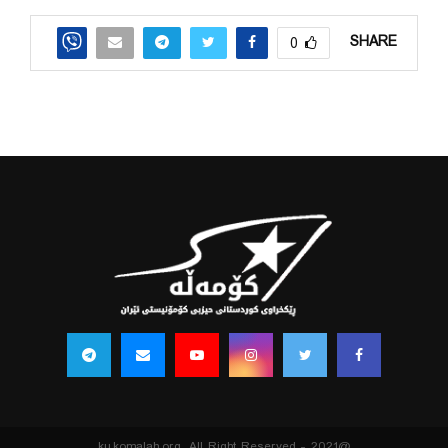
SHARE
0
@2021 - ku.komalah.org. All Right Reserved