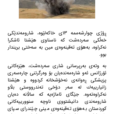
ڕۆژی چوارشه‌ممه‌ ١٣ی خاكه‌لێوه‌، شارومه‌ندێكی
خه‌ڵكی سه‌رده‌شت كه ناسناوی هێشتا ئاشكرا
نه‌كراوه‌، به‌هۆی ته‌قینه‌وه‌ی مین به‌ سه‌ختی بریندار
بوو
.
به‌ وته‌ی به‌رپرسانی شاری سه‌رده‌شت، هێزه‌كانی
ئۆرژانس ئه‌و شاره‌مه‌نده‌یان بۆ وه‌رگرتنی چاره‌سه‌ری
پزیشكی ڕه‌وانه‌ی نه‌خۆشخانه كردووه‌ و هێشتا
زانیارییه‌ك له‌ سه‌ر دۆخی ته‌ندرووستی بڵاو
نه‌كراوه‌ته‌وه‌
.
جێگای ئاماژه‌یه‌ كه‌ ساڵانه ده‌یان
شارومه‌ندی دانیشتووی ناوچه‌ سنوورییه‌كانی
كوردستان به‌هۆی ته‌قینه‌وه‌ی مینی چێندرای سپای