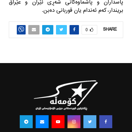
پاسداران و پاشماوه‌كانی شه‌ڕی ئێران و عێراق
بریندار، كه‌م ئه‌ندام یان قوربانی ده‌بن
.
SHARE
0