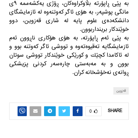
به‌ پێی ڕاپۆرته‌ بڵاوكراوه‌كان، ڕۆژی یه‌كشه‌ممه‌ ٩ی
مانگی پوشپه‌ر، به‌ هۆی ئاگر كه‌وتنه‌وه‌ له‌ ئازمایشگای
دانشكه‌ده‌ی علوم پایه‌ له‌ شاری قه‌زوین، دوو
خوێندكار برینداربوون.
به‌ پێی ئه‌م ڕاپۆرته‌، به‌ هۆی هۆكاری ناڕوون ئه‌م
ئازمایشگایه‌ ته‌قیوه‌ته‌وه‌ و تووشی ئاگر كه‌وتنه‌ بوو و
له‌ ئاكامدا كچێك و كورێكی خوێندكار تووشی سوتان
بوون و به‌ مه‌به‌ستی چاره‌سه‌ر كردنی پزیشكی
ڕوانه‌ی نه‌خۆشخانه‌ كران.
قه‌زوین
SHARE
0