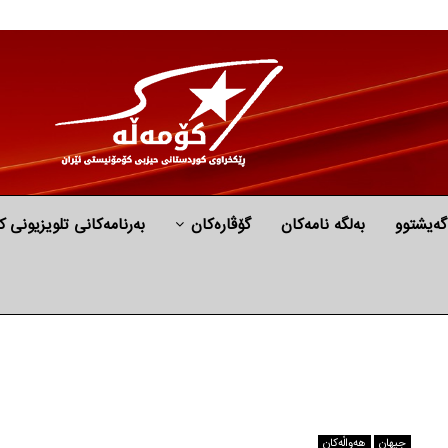
گه‌یشتوو
به‌لگه‌ نامه‌كان
گۆڤارەکان
بەرنامەکانی تلویزیونی ک
جیهان
هه‌واڵه‌کان