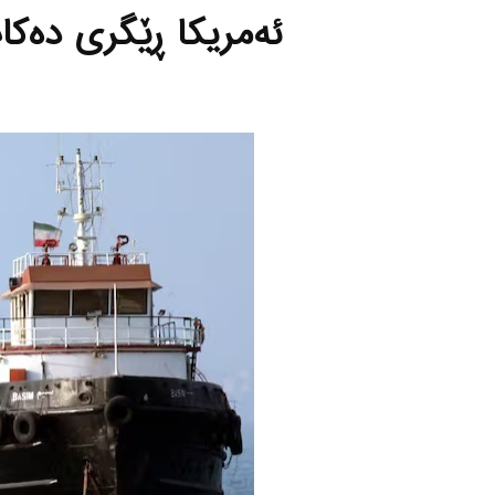
ئەمریکا ڕێگری دەکا