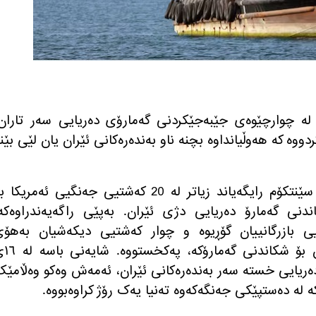
 لە چوارچێوەی جێبەجێکردنی گەمارۆی دەریایی سەر تاران
گرییان لە 61 کەشتیی کردووە کە هەوڵیانداوە بچنە ناو بەندەرەکانی ئێران یان لێی بێن
فەرماندەیی ناوەندیی سوپای ئەمریکا سێنتکۆم رایگەیاند زیاتر لە 20 کەشتیی جەنگیی ئەمریکا
نی گەمارۆ دەریایی دژی ئێران. بەپێی راگەیەندراوەکە،
ئەمریکا رێڕەوی 61 کەشتیی بازرگانییان گۆڕیوە و چوار کەشتیی دیکەشیان بەهۆ
پابەندنەبون بە فەرمانەکان و هەوڵدان
دەریایی خستە سەر بەندەرەکانی ئێران، ئەمەش وەکو وەڵامێ
ە لە دەستپێکی جەنگەکەوە تەنیا یەک رۆژ کراوەبووە.