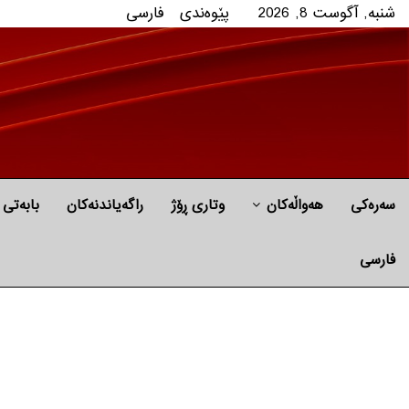
شنبه, آگوست 8, 2026
پێوه‌ندی
فارسی
سەرەکی
هه‌واڵه‌کان
وتاری ڕۆژ
راگه‌یاندنه‌كان
بابه‌تی 
فارسی