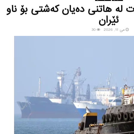
ت لە هاتنی دەیان کەشتی بۆ ناو
ئێران
می 11, 2026
30