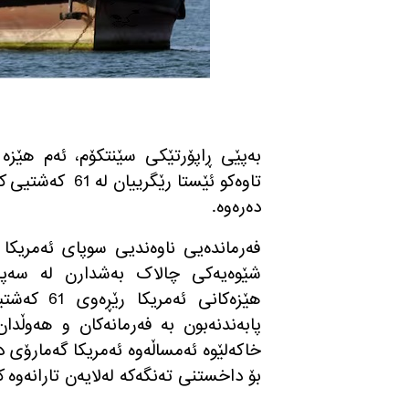
بەپێی ڕاپۆرتێکی سێنتکۆم، ئەم هێزە
تاوەکو ئێستا رێ
دەرەوە.
شێوەیەکی چالاک بەشدارن لە سەپاند
هێزەکانی 
خاکەلێوە ئەمساڵەوە ئەمریکا گەمارۆی 
بۆ داخستنی تەنگەکە لەلایەن تارانەوە ک