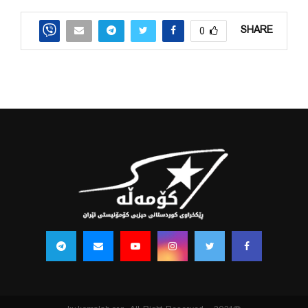
SHARE
0