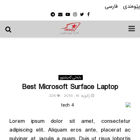
پێوه‌ندی
فارسی
Telegram
Email
Youtube
Instagram
Twitter
Facebook
PRIMARY
MENU
بابه‌تی گه‌یشتوو
Best Microsoft Surface Laptop
ژانویه 16, 2019
228
Lorem ipsum dolor sit amet, consectetur
adipiscing elit. Aliquam eros ante, placerat ac
pulvinar at, iaculis a quam. Duis ut risus lobortis