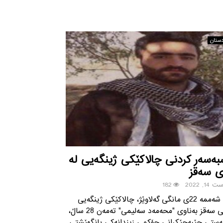
دستان
ەسەر کردنی چالاکێكی ژینگەیی له‌
 سه‌قز
14, 2022
182
ڕۆژی شەممە 22ی مانگی گەلاوێژ، چالاکێكی ژینگەیی
خه‌ڵكی سه‌قز بەناوی "محەمەد سەلیمی" تەمەن 28 ساڵ،
‌به‌ستی جێبه‌جێكرانی حۆكمی زیندانه‌كی بانگهێشتی