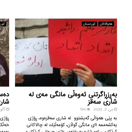
هه‌واڵه‌کان
كوردستان
كور
به‌ڕزڕاگرتنی ئه‌وه‌ڵی مانگی مه‌ی له‌
دەسب
شاری سه‌قز
شاری
می 2, 2022
194
آگوست 
به‌ پێی هه‌واڵی گه‌یشتوو له‌ شاری سه‌قزه‌وه‌، ڕۆژی
یه‌كشه‌ممه‌ ١١ی مانگی گوڵان، كۆمه‌ڵێك له‌ چالاكانی
كرێكاریی ئه‌و شاره‌ به‌ بۆنه‌ی ڕۆژی جیهانی كرێكار و
به‌مه