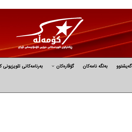
گه‌یشتوو
به‌لگه‌ نامه‌كان
گۆڤارەکان
بەرنامەکانی تلویزیونی ک