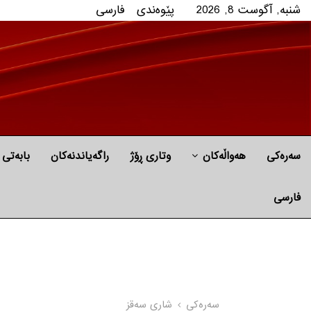
شنبه, آگوست 8, 2026
پێوه‌ندی
فارسی
سەرەکی
هه‌واڵه‌کان
وتاری ڕۆژ
راگه‌یاندنه‌كان
بابه‌تی 
فارسی
سه‌ره‌کی
شاری سه‌قز