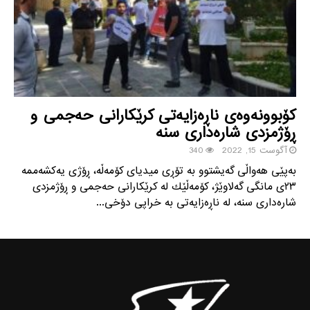
كۆبوونه‌وه‌ی ناڕه‌زایه‌تی كرێكارانی حه‌جمی و
ڕۆژمزدی شاره‌داری سنه
آگوست 15, 2022
340
به‌پێی هه‌واڵی گه‌یشتوو به‌ تۆڕی میدیای كۆمه‌ڵه‌، ڕۆژی یه‌كشه‌ممه‌
٢٣ی مانگی گه‌لاوێژ، كۆمه‌ڵێك له‌ كرێكارانی حه‌جمی و ڕۆژمزدی
شاره‌داری سنه‌، له‌ ناڕه‌زایه‌تی به‌ خراپی دۆخی...