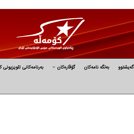
گه‌یشتوو
به‌لگه‌ نامه‌كان
گۆڤارەکان
بەرنامەکانی تلویزیونی ک