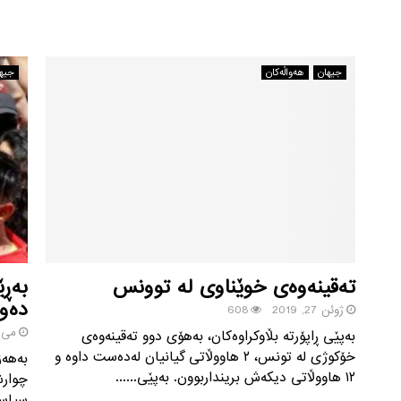
جیهان
هه‌واڵه‌کان
جیه
ته‌قینه‌وه‌ی خوێناوی له‌ توونس
به‌ڕ
ده‌و
ژوئن 27, 2019
608
می 19, 22
به‌پێی ڕاپۆرته بڵاوكراوه‌كان، به‌هۆی دوو تەقینەوەی
خۆکوژی لە تونس، ٢ هاووڵاتی گیانیان له‌ده‌ست داوه‌ و
به‌هه
١٢ هاووڵاتی دیكه‌ش برینداربوون. به‌پێی......
سیاسه