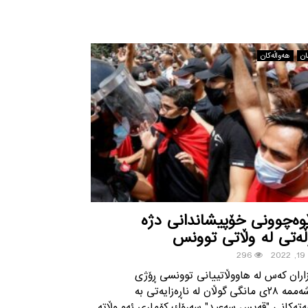
ان
هه‌واڵه‌کان
ێوه‌چوونی خۆپیشاندانی دژه‌
ڵه‌تی له‌ وڵاتی توونس
20
296
‌زاران كه‌س له‌ هاووڵاتییانی توونسی ڕۆژی
چوارشه‌ممه‌ ٢٨ی مانگی گوڵان له‌ ناڕه‌زایه‌تی به‌
‌ته‌كانی "قه‌یس سه‌عید" سه‌رۆك كۆماری ئه‌و وڵاته‌