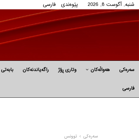
شنبه, آگوست 8, 2026
پێوه‌ندی
فارسی
سەرەکی
هه‌واڵه‌کان
وتاری ڕۆژ
راگه‌یاندنه‌كان
بابه‌تی 
فارسی
سه‌ره‌کی
توونس