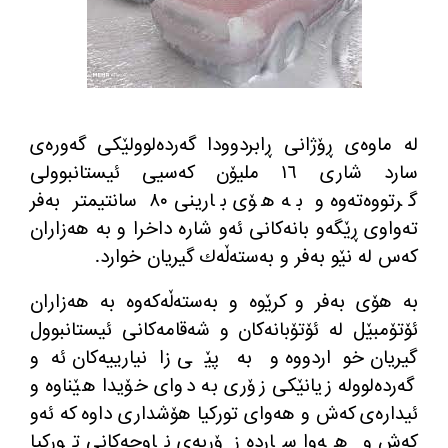
له‌ ماوه‌ی ڕۆژانی ڕابردوودا گه‌رده‌لوولێكی گه‌وره‌ی
سارد شاری ١٦ ملیۆن كه‌سیی ئیستانبوولی
گرتووه‌ته‌وه‌ و به‌ هۆی بارینی ٨٠ سانتیمتر به‌فر
ته‌واوی ڕێگه‌و بانه‌كانی ئه‌و شاره‌ داخرا و به‌ هه‌زاران
كه‌س له‌ نێو به‌فر و به‌سته‌ڵه‌ك گیریان خوارد.
به‌ هۆی به‌فر و كرێوه‌ و به‌سته‌ڵه‌كه‌وه‌ به‌ هه‌زاران
ئۆتۆمبێل له‌ ئۆتۆبانه‌كان و شه‌قامه‌كانی ئیستانبوول
گیریان خواردووه‌ و به‌ پێی زانیارییه‌كان ئه‌و
گه‌رده‌لووله‌ زیانێكی زۆری به‌ دوای خۆیدا هێناوه‌ و
ئیداره‌ی كه‌ش و هه‌وای توركیا هۆشداری داوه‌ كه‌ ئه‌و
كه‌ش و هه‌وا سارده‌ زۆربه‌ی ناوچه‌كانی توركیا