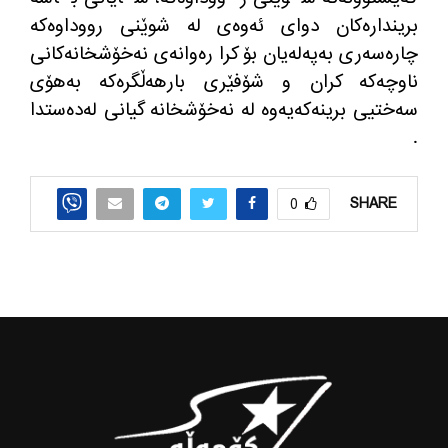
بریندارەکان دوای ئەوەی لە شوێنی رووداوەکە
چارەسەری بەپەلەیان بۆ کرا رەوانەی نەخۆشخانەکانی
ناوچەکە كران و شۆفێری بارهەڵگرەکە بەهۆی
سەختیی برینەکەیەوە لە نەخۆشخانە گیانی لەدەستدا
.
SHARE
0