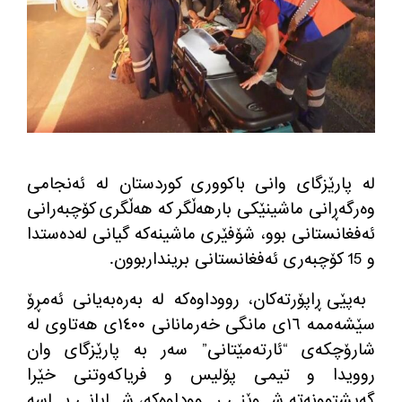
لە پارێزگای وانی باکووری کوردستان لە ئەنجامی
وەرگەڕانی ماشینێكی بارهه‌ڵگر كه‌ هه‌ڵگری كۆچبه‌رانی
ئه‌فغانستانی بوو، شۆفێری ماشینه‌كە گیانی لەدەستدا
و 15 کۆچبەری ئەفغانستانی برینداربوون.
به‌پێی ڕاپۆرته‌كان، رووداوەکە له‌ بەرەبەیانی ئه‌مڕۆ
سێشەممە ١٦ی مانگی خه‌رمانانی ١٤٠٠ی هه‌تاوی لە
شارۆچکەی “ئارتەمێتانی” سەر بە پارێزگای وان
روویدا و تیمی پۆلیس و فریاكه‌وتنی خێرا
گه‌یشتوونه‌ته‌ شوێنی رووداوەکە، شایانی باسه‌