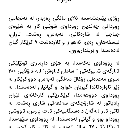
ڕۆژی پێنجشه‌ممه‌ ٢٥ی مانگی ڕه‌زبه‌ر، له‌ ئه‌نجامی
ڕوودانی چه‌ندین ڕووداوی شوێنی كار به‌ شێوه‌ی
جیاجیا له‌ شاره‌كانی، ته‌به‌س، ڕه‌شت، تاران،
ئیسفه‌هان، ڕه‌ی، ئه‌هواز و كلارده‌شت ٩ كرێكار گیان
له‌ده‌ستدا و برینداربوون.
له‌ ڕووداوی یه‌كه‌مدا، به‌ هۆی داڕماری تونێلێكی
كارگه‌ی شیركه‌تی “سامان كاوش” له‌ قۆڵایی ٢٠٠
متری مه‌عده‌نی زۆغاڵ سه‌نگی ته‌به‌س، دوو كرێكار له‌
ژێر ئاواره‌كاندا گیریان خوارد و گیانیان له‌ده‌ستدا. له‌
ڕووداوی دووهه‌مدا، كرێكارێكی كارخانه‌ی ئێران
ڕادیاتور له‌ شارۆچكه‌ی سه‌نعه‌تی شاری ڕه‌شت، له‌
كاتی كار له‌گه‌ڵ ده‌ستگاییه‌كی كات پرس، تووشی
ڕووداو بوو و گیانی له‌ده‌ستدا. له‌ ڕووداوی سێهه‌مدا،
كرێكارێكی ٦٢ ساڵ ته‌مه‌ن له‌ كاتی كار كردن له‌