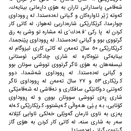
شه‌قامی پاسدارانی تاران به‌ هۆی داڕمانی بینایه‌ك،
كه‌وته‌ ژێر ئاواره‌كان و گیانی له‌ده‌ستدا. له‌ ڕووداوی
چوارمدا، كرێكارێكی شاره‌داریی ئه‌هواز، له‌ كاتی كار
كردن له‌ پاركی “فه‌دك”ی ئه‌مشاره‌ تووشی به‌رق
گرتووی بوو و گیانی له‌ده‌ستدا. له‌ ڕووداوی پێنجمدا،
كرێكارێكی ٥٠ ساڵ ته‌مه‌ن له‌ كاتی كاری ئیزوگام له‌
بینایه‌كی نێوه‌كاره‌ له‌ شاری چادگانی ئوستانی
ئیسفه‌هان به‌ هۆی ئاگر گرتووی تووشی سوتان بوو
و گیانی له‌ده‌ستدا. له‌ ڕووداوی شه‌شمدا، دوو
كرێكاری ٥٣ و ٢٧ ساڵ ته‌مه‌ن له‌ ڕووداوی ئاگر
كه‌وتنی دوكانێكی سافكاری و نه‌قاشی له‌ شه‌قامێكی
شاری ڕه‌ی تووشی سووتان بوون و له‌ ڕووداوی
كۆتایی، به‌ پێی هه‌واڵی گه‌یشتوو، كرێكارێكی كه‌له‌
په‌زی به‌ ناوی ئارمان گه‌وێلی خه‌لكی ئاوایی كێلانه
سه‌ر به‌ شاری سنه‌، له‌ كاتی كار كردن به‌ هۆی گاز
گرتووی گیانی له‌ده‌ستدا.‌