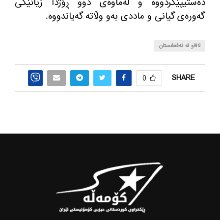
ده‌ستیپێكردووه‌ و له‌ماوه‌ی دوو ڕۆژدا زیانێكی
گه‌وره‌ی گیانی و ماددی به‌و وڵاته‌ گه‌یاندووه‌.
لافاو له‌ ئه‌فغانستان
SHARE
0