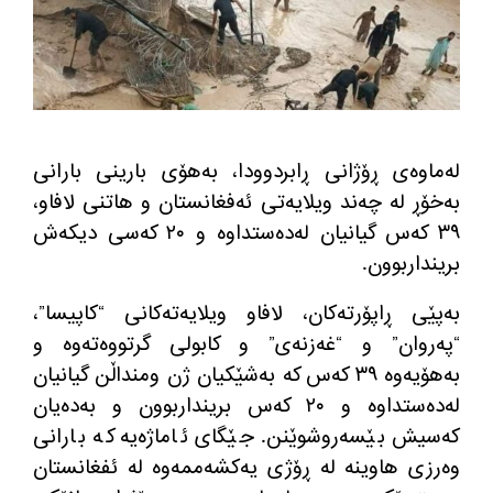
له‌ماوه‌ی ڕۆژانی ڕابردوودا، به‌هۆی بارینی بارانی
به‌خۆڕ له‌ چه‌ند ویلایه‌تی ئه‌فغانستان و هاتنی لافاو،
٣٩ كه‌س گیانیان له‌ده‌ستداوه‌ و ٢٠ كه‌سی دیكه‌ش
برینداربوون.
به‌پێی ڕاپۆرته‌كان، لافاو ویلایه‌ته‌كانی “كاپیسا”،
“په‌روان” و “غه‌زنه‌ی” و كابولی گرتووه‌ته‌وه‌ و
به‌هۆیه‌وه‌ ٣٩ كه‌س كه‌ به‌شێكیان ژن ومنداڵن گیانیان
له‌ده‌ستداوه‌ و ٢٠ كه‌س برینداربوون و به‌ده‌یان
كه‌سیش بێسه‌روشوێنن. جێگای ئاماژه‌یه‌ كه‌ بارانی
وه‌رزی هاوینه‌ له‌ ڕۆژی یه‌كشه‌ممه‌وه‌ له‌ ئفغانستان