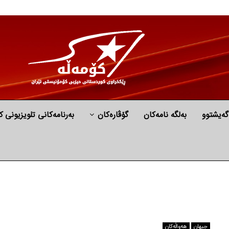
گه‌یشتوو
به‌لگه‌ نامه‌كان
گۆڤارەکان
بەرنامەکانی تلویزیونی ک
جیهان
هه‌واڵه‌کان