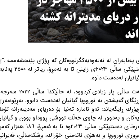
به‌پێی ڕاپۆرتی تازه‌ی كۆمیساریای باڵای په
ڕه‌زبه‌ر بڵاو كراوه‌ته‌وه‌‌، له‌ سه‌ره‌تای ده‌ستپێكی ساڵی ٢٠٢٣ی زاینی تا به‌ ئه‌مڕۆ، زیاتر ل
 گیانیان له‌ده‌ست داوه‌.
به‌پێی ئه‌و ڕاپۆرته‌، ئاماره‌كان‌ به‌ نیسبه‌ت ساڵی پار زیادی كردووه‌، له‌ حاڵێكدا ساڵی ٢
له‌ ڕێگای گه‌یشتن به‌ ئورووپا گیانیان له‌ده‌ست دابوو. به‌ڕێوه‌به‌ر
ۆرك ڕایگه‌یاند: ئه‌و ئاماره‌ ته‌نیا بۆ ده‌ریای مه‌دیته‌رانه تۆما
ایه‌كان و به‌دوور له‌ چاوی خه‌ڵك تووشی ڕووداو بوون و گیانیا
له‌ده‌ست داوه‌. به‌پێی ئه‌و ئاماره‌، له‌ سه‌ره‌تای ده‌ستپێكی ساڵی ٢٠٢٣وه‌ تا به‌ ئه‌مڕۆ، ١٨٦ ه
باشووری ئورووپا و به‌هۆی نائه‌منی خۆراك، وشكه‌ساڵی، قه‌یران