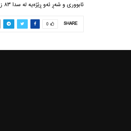
ئابووری و شه‌ڕ ئه‌و ڕێژه‌یه‌ له‌ سدا ٨٣ زیادی كردووه‌.
SHARE
0