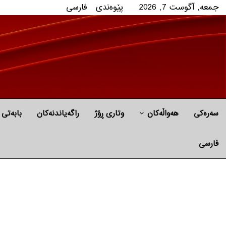
جمعه, آگوست 7, 2026
پێوه‌ندی
فارسی
سەرەکی
هه‌واڵه‌کان
وتاری ڕۆژ
راگه‌یاندنه‌كان
بابه‌تی 
فارسی