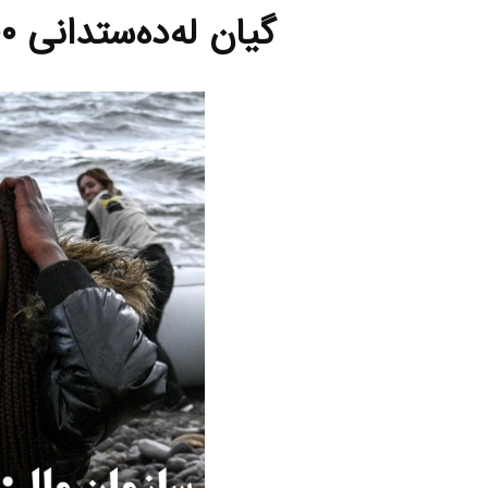
گیان له‌ده‌ستدانی ٢٥٠٠ په‌نابه‌ر له‌ ٩ مانگی ڕابردوودا