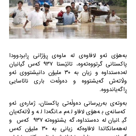
بەهۆی ئەو لافاوەی لە ماوەی ڕۆژانی ڕابردوودا
پاکستانی گرتووەتەوە، تائێستا ٩٣٧ کەس گیانیان
لەدەستداوە و زیان بە ٣٠ ملیۆن دانیشتووی ئەو
وڵاتەش گەیشتووە و ده‌وڵه‌ت باری نائاسایی
ڕاگه‌یاندووه‌.
به‌وته‌ی به‌رپرسانی ده‌وڵه‌تی پاكستان، ژمارەى ئەو
کەسانەى بەهۆى لافاو لەم مانگەدا لە وڵاتەکەیان
گیانیان لەدەستداوە، گەیشتووەتە ٩٣٧ كه‌س و
لەهەمانکاتدا لافاوەکە زیانى بە ٣٠ ملیۆن كه‌س