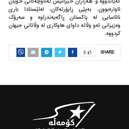
گەیاندووە و هەزاران خێزانیش لەناوچەکانى خۆیان
ئاوارەبوون‌. به‌پێی ڕاپۆرته‌كان، لەئێستادا بارى
نائاسایی لە پاکستان ڕاگەیەندراوە و سەرۆک
وەزیرانی ئه‌و وڵاته‌ داوای هاوكاری له‌ وڵاتانی جیهان
كردووه‌.
SHARE
0