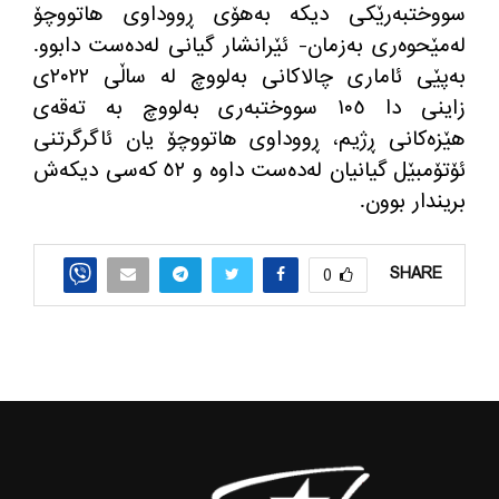
سووختبه‌رێكی دیكه‌ به‌هۆی ڕووداوی هاتووچۆ
له‌مێحوه‌ری به‌زمان- ئێرانشار گیانی له‌ده‌ست دابوو.
به‌پێی ئاماری چالاكانی به‌لووچ له‌ ساڵی ٢٠٢٢ی
زاینی دا ١٠٥ سووختبه‌ری به‌لووچ به‌ ته‌قه‌ی
هێزه‌كانی ڕژیم، ڕووداوی هاتووچۆ یان ئاگرگرتنی
ئۆتۆمبێل گیانیان له‌ده‌ست داوه‌ و ٥٢ كه‌سی دیكه‌ش
بریندار بوون.
SHARE
0