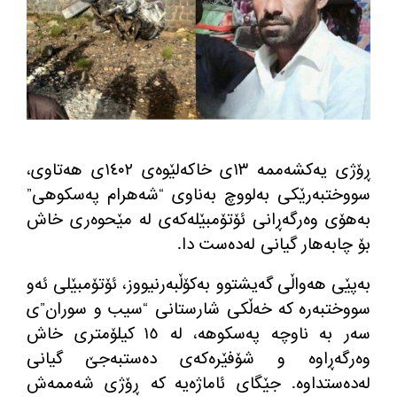
ڕۆژی یه‌كشه‌ممه‌ ١٣ی خاكه‌لێوه‌ی ١٤٠٢ی هه‌تاوی،
سووختبه‌رێكی به‌لووچ به‌ناوی “شه‌هرام په‌سكوهی”
به‌هۆی وه‌رگه‌ڕانی ئۆتۆمبێله‌كه‌ی له‌ مێحوه‌ری خاش
بۆ چابه‌هار گیانی له‌ده‌ست دا.
به‌پێی هه‌واڵی گه‌یشتوو به‌كۆڵبه‌رنیووز، ئۆتۆمبێلی ئه‌و
سووختبه‌ره‌ كه‌ خه‌ڵكی شارستانی “سیب و سوران”ی
سه‌ر به‌ ناوچه‌ په‌سكوهه‌، له‌ ١٥ كیلۆمتری خاش
وه‌رگه‌ڕاوه‌ و شۆفێره‌كه‌ی ده‌ستبه‌جێ گیانی
له‌ده‌ستداوه‌. جێگای ئاماژه‌یه‌ كه‌ ڕۆژی شه‌ممه‌ش