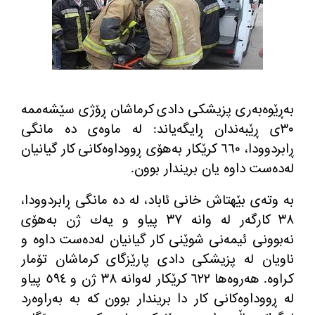
به‌ڕێوه‌به‌ری پزیشكی دادی كرماشان ڕۆژی سێشه‌ممه‌
٣٠ی ڕێبه‌ندان ڕایگه‌یاند: له‌ ماوه‌ی ده‌ مانگی
ڕابردوودا، ٦٦٠ كرێكار به‌هۆی ڕووداوه‌كانی كار گیانیان
له‌ده‌ست داوه‌ یان بریندار بوون.
به‌ وته‌ی بێهتاش خانی ئاباد، له‌ ده‌ مانگی ڕابردوودا،
٣٨ كارگه‌ر له‌ وانه ٣٧ پیاو و یه‌ك ژن به‌هۆی
نه‌بوونی ئیمه‌نی شوێنی كار گیانیان له‌ده‌ست داوه‌ و
ناویان له‌ پزیشكی دادی پارێزگای كرماشان تۆمار
كراوه‌. هه‌روه‌ها ٦٢٢ كرێكار له‌وانه ٣٨ ژن و ٥٩٤ پیاو
له‌ ڕووداوه‌كانی كار دا بریندار بوون كه‌ به‌ به‌راوه‌رد