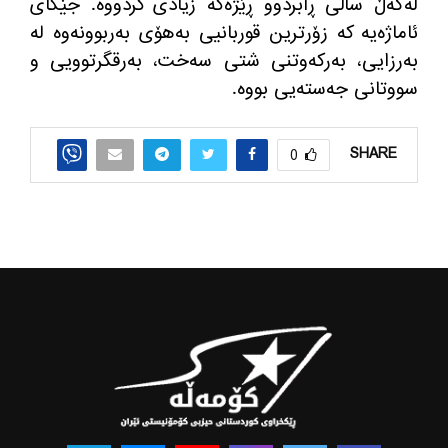
له‌گه‌ڵ ساڵی ڕابردوو ڕێژه‌كه‌ زیادی كردووه‌. جێگای
ئاماژه‌یه‌ كه‌ زۆرترین قوربانیی به‌هۆی به‌ربوونه‌وه‌ له‌
به‌رزایی، به‌ركه‌وتنی شتی سه‌خت، به‌رقگرتوویی و
سووتانی جه‌سته‌یی بووه‌.
SHARE
0