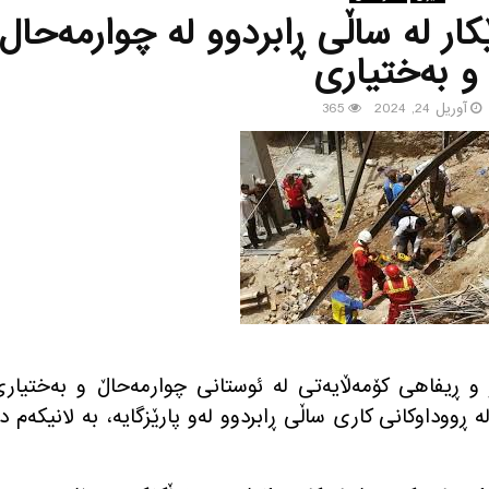
ه‌ده‌ستدانی ١٠ كرێكار له‌ ساڵی ڕابردوو له‌ چوارمه‌حال
و به‌ختیاری
آوریل 24, 2024
365
 كار و ڕیفاهی كۆمه‌ڵایه‌تی له‌ ئوستانی چوارمه‌حاڵ و به‌ختیار
ایگه‌یاند: له‌ ڕووداوكانی كاری ساڵی ڕابردوو له‌و پارێزگایه‌، به‌ لانیكه‌م ده