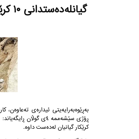
گیانل
به‌ڕێوه‌به‌رایه‌یتی ئیداره‌ی ته‌عاوه‌ن،
ڕۆژی سێشه‌ممه‌ ٤ی گوڵان ڕ
كرێكار گیانیان له‌ده‌ست داوه‌.