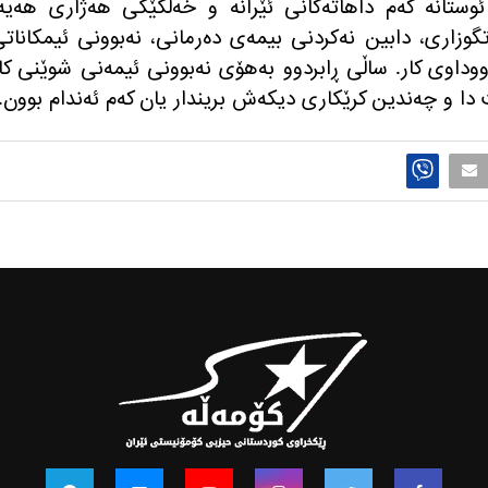
وستانه كه‌م داهاته‌كانی ئێرانه و خه‌ڵكێكی هه‌ژاری هه‌یه‌
تگوزاری، دابین نه‌كردنی بیمه‌ی ده‌رمانی، نه‌بوونی ئیمكانات
وداوی كار. ساڵی ڕابردوو به‌هۆی نه‌بوونی ئیمه‌نی شوێنی كا
‌ست دا و چه‌ندین كرێكاری دیكه‌ش بریندار یان كه‌م ئه‌ندام بوون.