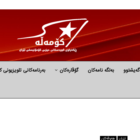
گه‌یشتوو
به‌لگه‌ نامه‌كان
گۆڤارەکان
بەرنامەکانی تلویزیونی ک
ئێران
هه‌واڵه‌کان