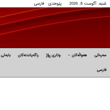
شنبه, آگوست 8, 2026
پێوه‌ندی
فارسی
سەرەکی
هه‌واڵه‌کان
وتاری ڕۆژ
راگه‌یاندنه‌كان
بابه‌تی 
فارسی