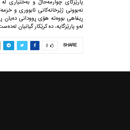
پارێزگای چوارمه‌حاڵ و به‌ختیاری له‌ ئ
نه‌بوونی ژێرخانه‌كانی ئابووری و خزمه‌
ڕیفاهی بووه‌ته‌ هۆی ڕوودانی ده‌یان ڕو
له‌و پارێزگایه‌، ده‌ كرێكار گیانیان له‌ده
SHARE
0