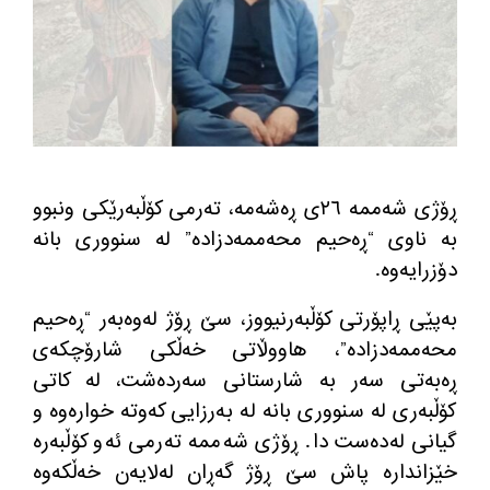
ڕۆژی شه‌ممه‌ ٢٦ی ڕه‌شه‌مه‌، ته‌رمی كۆڵبه‌رێكی ونبوو
به‌ ناوی “ڕه‌حیم محه‌ممه‌دزاده‌” له‌ سنووری بانه
دۆزرایه‌وه‌.
به‌پێی ڕاپۆرتی كۆڵبه‌رنیووز، سێ ڕۆژ له‌وه‌به‌ر “ڕه‌حیم
محه‌ممه‌دزاده‌”، هاووڵاتی خه‌ڵكی شارۆچكه‌ی
ڕه‌به‌تی سه‌ر به‌ شارستانی سه‌رده‌شت، له‌ كاتی
كۆڵبه‌ری له‌ سنووری بانه له‌ به‌رزایی كه‌وته‌ خواره‌وه‌ و
گیانی له‌ده‌ست دا. ڕۆژی شه‌ممه‌ ته‌رمی ئه‌و كۆڵبه‌ره‌
خێزانداره‌ پاش سێ ڕۆژ گه‌ڕان له‌لایه‌ن خه‌ڵكه‌وه‌