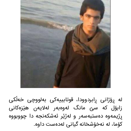
له‌ ڕۆژانی ڕابردوودا، قوتابییه‌كی به‌لووچی خه‌ڵكی
زابۆل كه‌ سێ مانگ له‌وه‌به‌ر له‌لایه‌ن هێزه‌كانی
ڕژیمه‌وه‌ ده‌ستبه‌سه‌ر و له‌ژێر ئه‌شكه‌نجه دا چووبووه‌
كۆما، له‌ نه‌خۆشخانه گیانی له‌ده‌ست داوه‌.