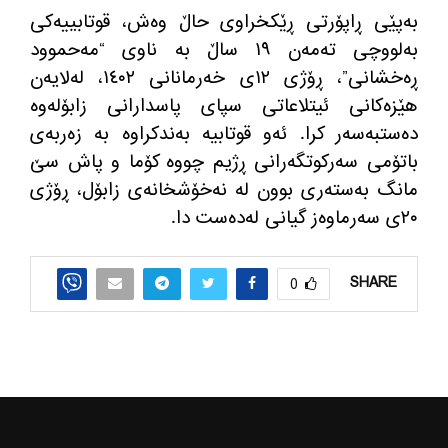
به‌پێی ڕاپۆرتی ڕێكخراوی حاڵ وه‌ش، قوتابییه‌كی
به‌لووچی ته‌مه‌ن ١٩ ساڵ به‌ ناوی “مه‌حموود
ڕه‌خشانی”، ڕۆژی ١٢ی خه‌رمانانی ١٤٠٢، له‌لایه‌ن
هێزه‌كانی ئیتلاعاتی سپای پاسدارانی زابۆله‌وه‌
ده‌ستبه‌سه‌ر كرا. ئه‌و قوتابیه‌ به‌ندكراوه‌ به‌ زه‌ربه‌ی
باتۆمی سه‌ركوتگه‌رانی ڕژیم چووه‌ كۆما و پاش سێ
مانگ به‌سته‌ری بوون له‌ نه‌خۆشخانه‌ی زابۆل، ڕۆژی
٢٠ی سه‌رماوه‌ز گیانی له‌ده‌ست دا.
SHARE
0