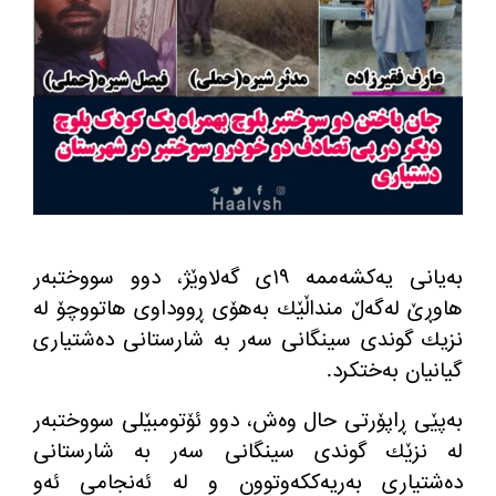
به‌یانی یه‌كشه‌ممه‌ ١٩ی گه‌لاوێژ، دوو سووختبه‌ر
هاوڕێ له‌گه‌ڵ منداڵێك به‌هۆی ڕووداوی هاتووچۆ له‌
نزیك گوندی سینگانی سه‌ر به‌ شارستانی ده‌شتیاری
گیانیان به‌ختكرد.
به‌پێی ڕاپۆرتی حال وه‌ش، دوو ئۆتو‌مبێلی سووختبه‌ر
له‌ نزێك گوندی سینگانی سه‌ر به‌ شارستانی
ده‌شتیاری به‌ریه‌ككه‌وتوون و له‌ ئه‌نجامی ئه‌و