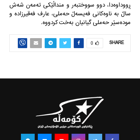
ڕووداوه‌دا، دوو سووختبه‌ر و منداڵێكی ته‌مه‌ن شه‌ش
ساڵ به‌ ناوه‌كانی فه‌یسه‌ڵ حه‌ملی، عارف فه‌قیرزاده‌ و
موده‌سێر حه‌ملی گیانیان به‌خت كردووه‌.
SHARE
0