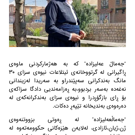
“جەماڵ عەلیزادە” كه بە هەژمارکردنی ماوەی
ڕاگیرانی لە گرتووخانه‌ی ئیتلاعات نیوەی سزای ٣٠
مانگ بەندکرانی سەپێندراو بە سەریدا لەزیندانی
نەغەدە بەسەر بردبوو،بە ڕەزامەندیی دادگا سزاکەی
بۆ ڕای بازگۆڕدرا و نیوه‌ی سزای بەندکرانەکەی لە
دەرەوەی بەندیخانە تێپەڕ دەکات.
“جەماڵعەلیزادە” لە ڕەوتی بزووتنەوەی
ژن،ژیان،ئازادی، لەلایەن هێزەکانی حكوومه‌ته‌وه‌ لە