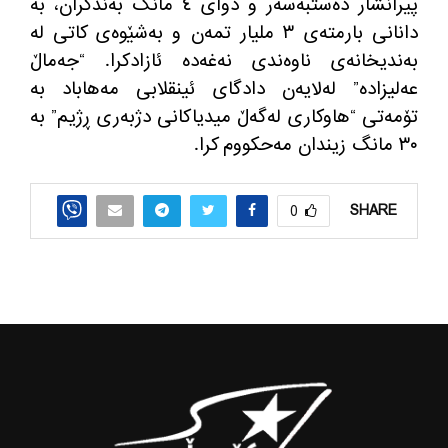
پیرانشار دەستبەسەر و دوای ٤ مانگ به‌ندكران، بە
دانانی بارمتەی ٣ ملیار تمەن و بەشێوەی کاتی لە
بەندیخانەی ناوەندی نەغەدە ئازادکرا. “جەماڵ
عەلیزادە” لەلایەن دادگای ئینقلابی مەهاباد بە
تۆمەتی “هاوکاری لەگەڵ میدیاکانی دژبه‌ری ڕژیم” به
٣٠ مانگ زیندان مه‌حكووم كرا.
SHARE
0