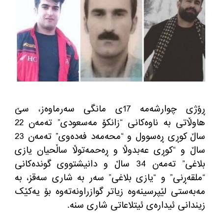
ڕۆژی چوارشەمە 17ی مانگی سەرماوەز، سێ
هاوڵاتی بە ناوەکانی “زانکۆ مەسعودی” تەمەن 22
ساڵ کوڕی ڕەسوول و “محەمەد فەدەوی” تەمەن 23
ساڵ و “کوڕی عەبدوڵا و ڕەحمەتوڵا ساڵحیان یازی
بلاغی” تەمەن 34 ساڵ و دانیشتووی گوندەکانی
“ملقەڕنی” و “یازی بلاغی” سەر بە شاری سەقز، به‌
مه‌به‌ستی لێپرسینەوە زیاتر گوازراونه‌ته‌وه‌ بۆ یەکێک
زیندانی ئیداره‌ی ئیتلاعاتی شاری سنه‌.