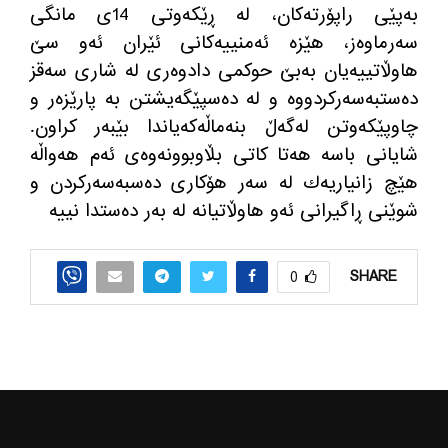
بەپێی راپۆرتەکان، لە ڕێکەوتی 14ی مانگی
سەرماوەز، هێزە ئەمنییەکانی ئێران ئەو سێ
هاوڵاتییەیان بەبێ حوکمی دادوەری لە شاری سەقز
دەستبەسەرکردووە و لە دەسپێگەیشتن بە پارێزەر و
چاوپێکەوتن لەگەڵ بنەماڵەکەیاندا بێبەر کراون.
شایانی باسە هه‌تا کاتی بڵاوبوونه‌وه‌ی ئەم هەواڵە
هێچ زانیاریه‌ك له‌ سه‌ر هۆکاری دەسبەسەرکردن و
شوێنی ڕاگیرانی ئەو هاوڵاتیانه‌ لە بەر دەستدا نییە
SHARE
0