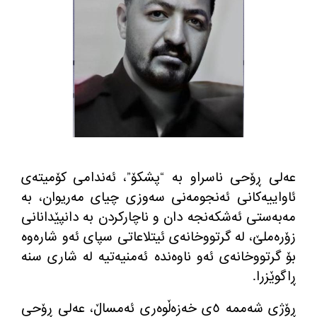
عه‌لی ڕۆحی ناسراو به‌ “پشكۆ”، ئه‌ندامی كۆمیته‌ی
ئاواییه‌كانی ئه‌نجومه‌نی سه‌وزی چیای مه‌ریوان، به‌
مه‌به‌ستی ئه‌شكه‌نجه‌ دان و ناچاركردن به‌ دانپێدانانی
زۆره‌ملێ، له‌ گرتووخانه‌ی ئیتلاعاتی سپای ئه‌و شاره‌وه‌
بۆ گرتووخانه‌ی ئه‌و ناوه‌نده‌ ئه‌منیه‌تیه‌ له‌ شاری سنه‌
ڕاگوێزرا.
ڕۆژی شه‌ممه‌ ٥ی خه‌زه‌ڵوه‌ری ئه‌مساڵ، عه‌لی ڕۆحی