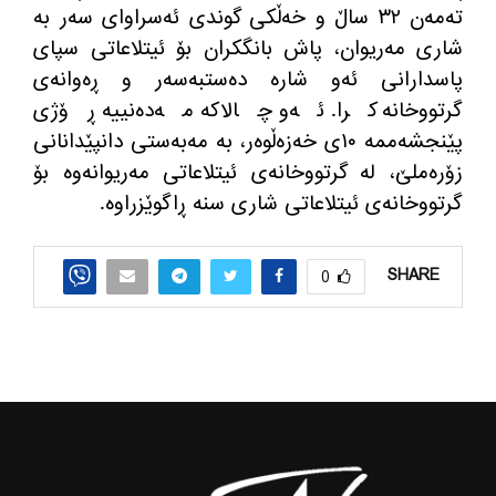
ته‌مه‌ن ٣٢ ساڵ و خه‌ڵكی گوندی ئه‌سراوای سه‌ر به‌
شاری مه‌ریوان، پاش بانگكران بۆ ئیتلاعاتی سپای
پاسدارانی ئه‌و شاره‌ ده‌ستبه‌سه‌ر و ڕه‌وانه‌ی
گرتووخانه كرا. ئه‌و چالاكه‌ مه‌ده‌نییه‌ ڕۆژی
پێنجشه‌ممه‌ ١٠ی خه‌زه‌ڵوه‌ر، به‌ مه‌به‌ستی دانپێدانانی
زۆره‌ملێ، له‌ گرتووخانه‌ی ئیتلاعاتی مه‌ریوانه‌وه‌ بۆ
گرتووخانه‌ی ئیتلاعاتی شاری سنه‌ ڕاگوێزراوه‌.
SHARE
0