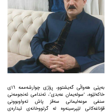
به‌پێی هه‌واڵی گه‌یشتوو، ڕۆژی چوارشەممە ١٦ی
خاکەلێوە، “سوله‌یمان عەبدی”، ئەندامی ئەنجومەنی
سنفی موعه‌لیمانی سەقز پاش تەواوبوونی
قۆناغەکانی لێپرسینەوە لە گرتووخانه‌ی ئیدارەی