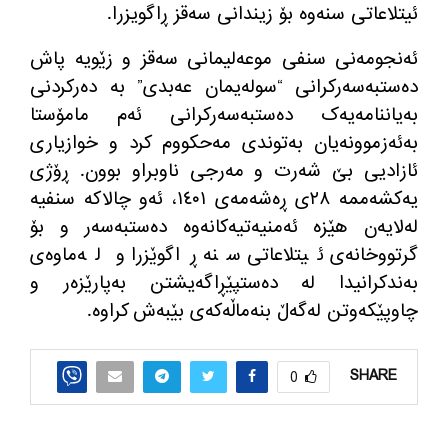
ئیتلاعاتی سنەوە بۆ زیندانی سەقز ڕاگویزرا.
ئەنجومەنی سنفی موعه‌لیمانی سەقز و زێویە پاش
دەستبەسەرکرانی “سوله‌یمان عەبدی” بە دەرکردنی
بەیاننامەیەک دەستبەسەرکرانی ئەم مامۆستا
بەئەزموونەیان بەتوندی مەحکووم کرد و خوازیاری
ئازادیی بێ شه‌رت و مەرجی ناوبراو بوون. ڕۆژی
یەکشەممە ٢٨ی ڕەشەمەی ١٤٠١، ئه‌و چالاكه‌ سنفیه‌
لەلایەن هێزە ئەمنیەتیەکانەوە دەستبەسەر و بۆ
گرتووخانه‌ی ئیتلاعاتی سنە ڕاگوێزرا و له‌ماوه‌ی
به‌ندكرانیدا له‌ ده‌ستپێڕاگه‌یشتن به‌پارێزه‌ر و
چاوپێكه‌وتن له‌گه‌ڵ بنه‌ماڵه‌كه‌ی بێبه‌ش كراوه‌.
SHARE
0