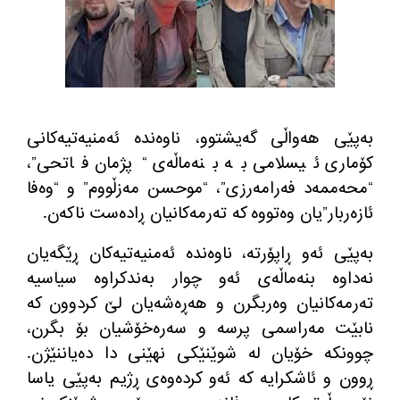
به‌پێی هه‌واڵی گه‌یشتوو، ناوه‌نده‌ ئه‌منیه‌تیه‌كانی
كۆماری ئیسلامی به‌ بنه‌ماڵه‌ی “پژمان فاتحی”،
“محه‌ممه‌د فه‌رامه‌رزی”، “موحسن مه‌زڵووم” و “وه‌فا
ئازه‌ربار”یان وه‌تووه‌ كه‌ ته‌رمه‌كانیان ڕاده‌ست ناكه‌ن.
به‌پێی ئه‌و ڕاپۆرته‌، ناوه‌نده‌ ئه‌منیه‌تیه‌كان ڕێگه‌یان
نه‌داوه‌ بنه‌ماڵه‌ی ئه‌و چوار به‌ندكراوه‌ سیاسیه‌
ته‌رمه‌كانیان وه‌ربگرن و هه‌ڕه‌شه‌یان لێ كردوون كه‌
نابێت مه‌راسمی پرسه‌ و سه‌ره‌خۆشیان بۆ بگرن،
چوونكه‌ خۆیان له‌ شوێنێكی نهێنی دا ده‌یاننێژن.
ڕوون و ئاشكرایه‌ كه‌ ئه‌و كرده‌وه‌ی ڕژیم به‌پێی یاسا