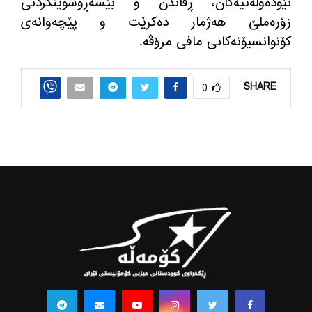
نێوده‌وڵه‌تیه‌كان، ڕفاندن و بێسه‌ڕوشوێنكردنی
زۆره‌ملێ هه‌ژمار ده‌كرێت و پێچه‌وانه‌ی
كۆنوانسیۆنه‌كانی مافی مرۆڤه‌.
SHARE
0