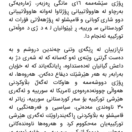
ڕۆژی سێشه‌ممه‌ ١٦ی مانگی ڕه‌زبه‌ر، ژماره‌یه‌كی
به‌رچاو له‌ هاووڵاتییانی ڕۆژئاوا له‌وانه‌ هاووڵاتییانی
دوو شاری كوبانی و قامیشلو له‌ ڕۆژهه‌ڵاتی فۆرات له‌
كوردستانی سورییه‌، ڕێپێوانیان له‌ دژی ده‌وڵه‌تی
توركییه‌ ئه‌نجام دا.
ناڕازییان له‌ ڕێگه‌ی وتنی چه‌ندین دروشم و به‌
ده‌ست گرتنی وێنه‌ی ئه‌و كه‌سانه‌ كه‌ له‌ شه‌ری دژ به‌
داعش گیانیان له‌ده‌ستداوه‌، ڕایانگه‌یاند كه‌ له‌ خۆیان
به‌رابه‌ر به‌ هه‌ر هێرشێك دیفاع ده‌كه‌ن. هه‌روه‌ها، له‌
ڕۆژی دووشه‌ممه‌ و هاوكات له‌گه‌ڵ بڵاوكردنی
هه‌واڵی چوونه‌ده‌ره‌وه‌ی ئامریكا له‌ سورییه‌ و ئه‌گه‌ری
هێرشی توركییه‌ بۆ سه‌ر كوردستانی سورییه‌، زیاتر له‌
٣٠ ناوه‌ندی مه‌ده‌نی، سیاسیی و فه‌رهه‌نگیی له‌
قامیشلو به‌ بڵاوكردنی ڕاگه‌یندراوێك ئه‌گه‌ری هێرشی
توركییه‌یان مه‌حكووم كرد و هه‌روه‌ها ناوه‌نده‌كانی
مه‌جلسی دیموكراتیكی سورییه‌ و خۆبه‌ڕێوه‌به‌ری