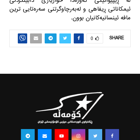
له‌ ڕێپێوانێكی گه‌وره‌دا خوازیاری دابینكردنی
ئیمكاناتی ڕیفاهی و له‌به‌رچاوگرتنی سه‌ره‌تایی ترین
مافه ئینسانیه‌كانیان بوون.
SHARE
0