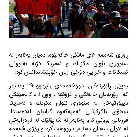
ڕۆژی شه‌ممه‌ ١٢ی مانگی خاكه‌لێوه‌، ده‌یان په‌نابه‌ر له‌
سنووری نێوان مكزیك و ئه‌مریكا دژبه‌ نه‌بوونی
ئیمكانات و خراپی دۆخی ژیان خۆپێشاندانیان كرد.
به‌پێی ڕاپۆرته‌كان، دووشه‌ممه‌ی ڕابردوو ٣٩ په‌نابه‌ر
كه ‌زۆربه‌یان خه‌ڵكی ونزۆئێلا بوون له‌ كه‌مپێكی
دیپۆرتیه‌كان له‌ سنووری نێوان مكزیك و ئه‌مریكا
به‌هۆی ئاگرگرتنی كه‌مپه‌كه‌وه‌ گیانیان له‌ده‌ستدا.
قوربانی بوونی ئه‌و په‌نابه‌رانه شه‌پۆلێك له‌ ناڕه‌زایه‌تی
له‌ نێوان سه‌دان په‌نابه‌ر درووست كرد و ڕۆژی شه‌ممه‌