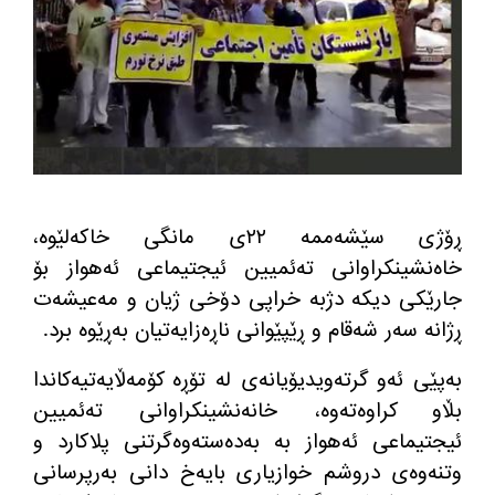
ڕۆژی سێشه‌ممه‌ ٢٢ی مانگی خاكه‌لێوه‌،
خاه‌نشینكراوانی ته‌ئمیین ئیجتیماعی ئه‌هواز بۆ
جارێكی دیكه‌ دژبه‌ خراپی دۆخی ژیان و مه‌عیشه‌ت
ڕژانه سه‌ر شه‌قام و ڕێپێوانی ناڕه‌زایه‌تیان به‌ڕێوه‌ برد.
به‌پێی ئه‌و گرته‌ویدیۆیانه‌ی له‌ تۆڕه‌ كۆمه‌ڵایه‌تیه‌كاندا
بڵاو كراوه‌ته‌وه‌، خانه‌نشینكراوانی ته‌ئمیین
ئیجتیماعی ئه‌هواز به‌ به‌ده‌سته‌وه‌گرتنی پلاكارد و
وتنه‌وه‌ی دروشم خوازیاری بایه‌خ دانی به‌رپرسانی