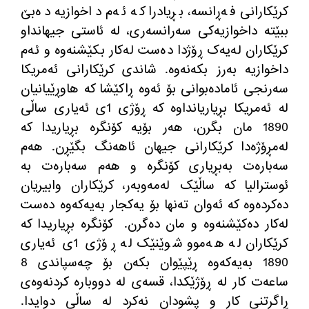
کرێکارانی فەڕانسە، بڕیادرا کە ئەم داخوازیە دەبێ
ببێتە داخوازیەکی سەرانسەری، لە ئاستی جیهانداو
کرێکاران لەیەک ڕۆژدا دەست لەکار بکێشنەوە و ئەم
داخوازیە بەرز بکەنەوە
.
شاندی کرێکارانی ئەمریکا
سەرنجی ئامادەبوانی بۆ ئەوە ڕاکێشا کە هاوڕێیانیان
لە ئەمریکا بڕیاریانداوە کە ڕۆژی
1
ی ئەیاری ساڵی
1890
مان بگرن، هەر بۆیە کۆنگرە بڕیاریدا کە
لەمڕۆژەدا کرێکارانی جیهان ئاهەنگ بگێڕن
.
هەم
سەبارەت بەبڕیاری کۆنگرە و هەم سەبارەت بە
ئوسترالیا کە ساڵێک لەمەوبەر، کرێکاران وابیریان
دەکردەوە کە ئەوان تەنها بۆ یەکجار بەیەکەوە دەست
لەکار دەکێشنەوە و مان دەگرن
.
کۆنگرە بڕیاریدا کە
کرێکاران لە هەموو شوێنێک لە ڕۆژی
1
ی ئەیاری
1890
بەیەکەوە ڕێپێوان بکەن بۆ چەسپاندی
8
ساعەت کار لە ڕۆژێکدا، قسەی لە دووبارە کردنەوەی
ڕاگرتنی کار و پشودان نەکرد لە ساڵی دوایدا
.