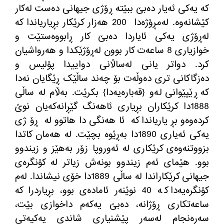
کە یەکی ئەیار دەبێ ببێتە ڕۆژی جیهانی دەست لەکار
کێشانەوە
.
لەمڕۆژەدا
200
هەزار کرێکار بڕیاریاندا کە
لەڕۆژی یەکی ئایاردا دەبێ کار ڕابووەستێت و
خوازیاری
8
ساعەت کار بوون لەڕۆژێکدا و هەرواشیان
کرد
.
دواتر یانی لەساڵانی دواییدا پۆلیس و
دەزگاکانی تری دەوڵەت بۆ چەند ساڵێک ڕێگایان نەدا
کە ڕێپێوانی لەو
{
قەبارەیەدا
}
بکرێت
.
بەڵام لە ساڵی
1888
دا کرێکاران بڕیاری ئاهەنگ گێڕانەکەیان نوێ
کردەوەو بڕیاریاندا کە ئاهەنگی داهاتوو لە ڕۆژی
یەکی ئەیاری
1890
دا بەڕێوە بچێت
.
لە هەمان کاتدا
بزووتنەوەی کرێکاری لە ئەوروپا زۆر بەهێز و زیندوو
بوو
.
هێمای ئەم زیندوو بونەش زیاتر لە کۆنگرەی
جیهانی کرێکاراندا لە ساڵی
1889
دا خۆی نیشاندا
.
لەم
کۆنگرەیەدا کە
40
نوێنەر ئامادەی بوو، بڕیاردرا کە
ساعەتکاری ڕۆژانە، دەبێ یەکەم داخوازی بێت،
سەرەنجام لەسەر پێشنیاری شاندی یەکیەتی