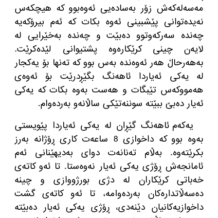
مەسەلەکەش زۆر بەسادەیی ئەوەبوو کە هیچکەس
نەیدەتوانی پێشبینی ئەوە بکات کە ئەم بیرۆکەیە
چەندە سەرکەوتوو دەبێت و چەندە بەخێرایی لە
لایەن چینی کرێکارەوە پشتیوانی لێدەکرێت
.
بەهەرحاڵ هەر ئەوەندە بەس بوو کە تەنها بۆ یەکجار
لە یەکی ئەیاردا ئاهەنگ بگێڕدرێت بۆ ئەوەی
هەمووکەس تێبگات و هەست بەوە بکات کە یەکی
ئەیار دەبێ ببێتە سوننەتێکی ساڵانەو بەردەوام
.
یەکەم ئاهەنگ گێڕان لە یەکی ئەیاردا پێویستی
بەوە بوو کە داخوازی
8
ساعەت کاری ڕۆژانە بەرز
بکرێتەوە
.
بەڵام تەنانەت دوای بەدیهێنانی ئەم
ئامانجەش ڕۆژی یەکی ئەیار نەوەستا
.
تا ئەو کاتەی
خەباتی کرێکاران لە دژی بورژووازی و چینە
دەسەڵاتدارەکان بەردەوامە، تا ئەو کاتەی گشت
داخوازیەکانیان دێنەدی، ڕۆژی یەکی ئەیار دەبێتە