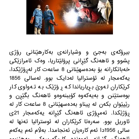
بیرۆکەی بەجێ و وشیارانەی بەکارهێنانی رۆژی
پشوو و ئاهەنگ گێڕانی پرۆلێتاریا، وەک ئامرازێکی
خەباتکارانە بۆ بەدەسهێنانی
8
ساعەت کار لەڕۆژێکدا،
یەکەمجار لە ئۆسترالیا لەدایک بوو
.
لەسالی
1856
کرێکاران لەوێ بڕیاریاندا کە ڕۆژێک بە تەواوی کار
بوەستێنن و بەیەکەوە کۆببنەوەو ئاهەنگ بگێڕن و
رێپێوان بکەن لە پیناو بەدەسهێنانی
8
ساعەت کار لە
ڕۆژێکدا
.
ئەمڕۆژی ئاهەنگ گێڕانە یەکەمجار
21
ی
ئاوریل بوو
.
سەرەتا کرێکاران لە ئوسترالیا تەنها لە
سالی
1956
دا ئەم کارەیان ئەنجامدا
.
بەڵام ئەم یەکەم
ئاهەنگ گێڕانە ئەوەندە کاریگەرییەکی بەهێزبوو