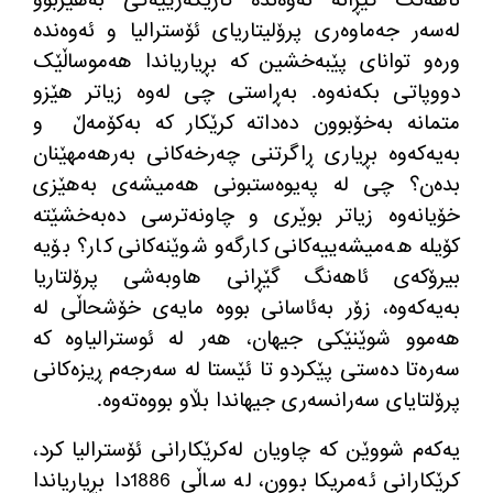
لەسەر جەماوەری پرۆلیتاریای ئۆسترالیا و ئەوەندە
ورەو توانای پێبەخشین کە بڕیاریاندا هەموساڵێک
دووپاتی بکەنەوە
.
بەڕاستی چی لەوە زیاتر هێزو
متمانە بەخۆبوون دەداتە کرێکار کە بەکۆمەڵ
و
بەیەکەوە بڕیاری ڕاگرتنی چەرخەکانی بەرهەمهێنان
بدەن؟ چی لە پەیوەستبونی هەمیشەی بەهێزی
خۆیانەوە زیاتر بوێری و چاونەترسی دەبەخشێتە
کۆیلە هەمیشەییەکانی کارگەو شوێنەکانی کار؟ بۆیە
بیرۆکەی ئاهەنگ گێڕانی هاوبەشی پرۆلتاریا
بەیەکەوە، زۆر بەئاسانی بووە مایەی خۆشحاڵی لە
هەموو شوێنێکی جیهان، هەر لە ئوسترالیاوە کە
سەرەتا دەستی پێکردو تا ئێستا لە سەرجەم ڕیزەکانی
پرۆلتایای سەرانسەری جیهاندا بڵاو بووەتەوە
.
یەکەم شووێن کە چاویان لەکرێکارانی ئۆسترالیا کرد،
کرێکارانی ئەمریکا بوون، لە ساڵی
1886
دا بڕیاریاندا