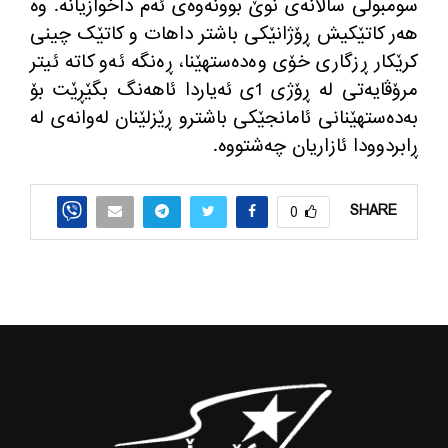
سومبولی ساڵانەی نوێ بوونەوەی ئەم داخوازیانە
.
وە
هەر کاتێکیش ڕۆژانێکی باشتر داهات و کاتێک چینی
کرێکار ڕزگاری خۆی وەدەستهێنا، ڕەنگە ئەو کاتە ئیتر
مرۆڤایەتی لە ڕۆژی
1
ی ئەیاردا ئاهەنگ بگێڕێت بۆ
بەدەستهێنانی ئامانجێکی باشترو ڕێزلێنان لەوانەی لە
ڕابردوودا ئازاریان چەشتووە
.
SHARE
0