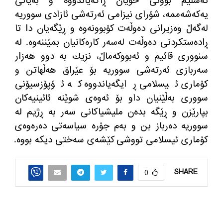
ته‌سلیم بوونی خۆیان ڕاگه‌یاندووه‌ و به‌یانی
یه‌كه‌شه‌ممه‌، شۆرای نیزامی ئه‌رته‌شی ئازادی سووریه‌
له‌گه‌ڵ وه‌زیرانی ده‌وڵه‌ت كۆبوونه‌وه‌ و ڕێگه‌یان دا تا
ڕاده‌ستكردنی ده‌وڵه‌ت له‌سه‌ر كاره‌كانیان بمێننه‌وه‌. له‌
سنووری قائیم و ئه‌بووكه‌ماڵ، نزیك به‌ دوو هه‌زار
سه‌ربازی ئه‌رته‌شی سووریه‌ بۆ عێراق هه‌ڵهاتن و
كۆماری ئیسلامی ڕایگه‌یاندووه‌ كه‌ ئۆپۆزسیۆنی
سووری به‌ڵێنیان داو بۆ ئه‌وه‌ی شوێنه ئائینیه‌كان
بپارێزن و ڕێگه‌ بده‌ن ملیشیاكانی سه‌ر به‌ ڕژیم له‌
سووریه‌ ده‌رباز بن و به‌م جۆره‌ سیاسه‌تی ده‌ره‌وه‌ی
كۆماری ئیسلامی تووشی كێشه‌ی سه‌ختی دیكه‌ بووه‌.
SHARE
0