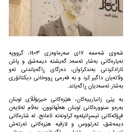
شه‌وی شه‌ممه‌ ١٧ی سه‌رماوه‌زی ١٤٠٣، گرووپه
نه‌یاره‌كانی به‌شار ئه‌سه‌د گه‌یشته دیمه‌شق و پاش
ئازادكردنی به‌ندكراوان، ده‌زگای ڕاگه‌یاندنی ئه‌و
وڵاته‌یان داگیر كرد و به‌ فه‌رمی ڕووخانی دیكتاتۆری
به‌شار ئه‌سه‌دیان ڕاگه‌یاند.
به‌ پێی زانیارییه‌كان، هێزه‌كانی حیزبۆڵڵای لوبنان
به‌ره‌و سنووره‌كانی لوبنان هه‌ڵهاتوون، به‌ڵام له‌لایه‌ن
فڕۆكه‌كانی ئیسڕائیله‌وه‌ كراونه‌ته‌ ئامانج. له‌ شاره‌كانی
دیمه‌شق، ته‌رتووس و لازقیه‌ هێزه‌كانی ئه‌رته‌ش