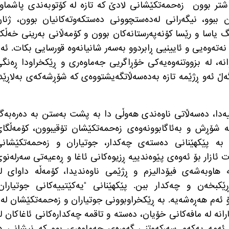
شتر بوون
زەحمەتکێشانی لادێ کە تازە لە کۆتوبەندی پاشماو
ان ببوو، نیگەرانی لەدەستچوونی دەستکەوتەکانیان بوون، ژنا
گ یاسا و رێسا کۆنەپەرستانەکان بوون و کۆمەڵانی بەرینی خەڵ
ەتەوەیی و ئایینیی ڕابردوو بەسەر شانیانەوە قورسایی بکات
.
ئە
انە، لە بزووتنەوەیەکی خۆڕاگریی جەماوەری و ڕێکخراودا ڕەنگ
ڵ ئەو ڕژێمە تازە بەدەسەڵاتگەیشتووەی کە شۆڕشەکەی بەلاڕێد
ییەدا، دەسەڵاتی ناوەندی هەوڵی دا بە پشت بەستن بە دەرەبە
ە شۆڕش و بەئاگابوونەوەی زەحمەتکێشان تۆقیبوون، کۆمەڵگا
 بە پێکهێنانی دەستەی چەکدار، جوتیاران و زەحمەتکێشان
 ئازار بۆ ئەوەی پێوەندییە ڕزیوەکانی ئاغا و ڕەعیەتی سەرلەنو
نە هاوبەشەی فیۆدالیزم و ڕژێمی ناوەندیدا، کۆمەڵە داوای ل
ڕێکبخەن و چەکدار ببن
.
پێکهێنانی
“
یەکێتییەکانی جوتیاران
ۆ ئەم هەڕەشەیە
.
بە ڕێکخراوبوونی جوتیاران و زەحمەتکێشان لە
رانە لە مافەکانی خۆیان، دەستە و تاقمە چەکدارەکانی ئاغاکان ل
ئەمە یەکەم سەرکەوتنی گەورەی جەماوەری بوو کە نیشانی د