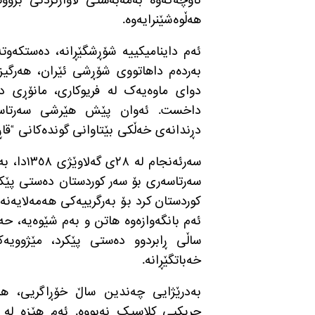
ناوچەکەوە بەمەبەستی لاوازکردنی بزوو
هەڵوەشێنرایەوە
.
ئەم داینامیکییە شۆڕشگێڕانە، دەستکەوت
بەردەم داهاتووی شۆڕشی ئێران، هەرگیز
دوای ماوەیەک لە فریوکاری، مانۆڕی دی
داخست
.
ئەوان پێش هێرشی سەرتاسەر
دڕندانەی خەڵکی بێتاوانی گوندەکانی
“
قا
سەرئەنجا
سەرتاسەری بۆ سەر کوردستان دەستی پێک
کوردستان کرد بۆ بەرگرییەکی هەمەلایەنە
ئەم بانگەوازەوە هاتن و بەم شێوەیە، ح
ساڵی ڕابردوو دەستی پێکرد، مێژوویە
خەباتگێڕانە
.
بەدرێژایی چەندین ساڵ خۆڕاگریی، هێ
چریکیی کلاسیک نەبووە
.
ئەم هێزە لە 