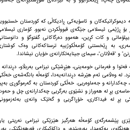
تنەوەی چەپ، ڕێکخرابوو و بە ئیرادەی شۆڕشگێڕانەی جەماوە
ە دیموکراتیکەکان و ئاسۆیەکی ڕادیکاڵی کە کوردستان خستبووی
 بۆ ڕژێمی ئیسلامی جێگەی قبووڵکردن نەبوو
.
کۆماری ئیسلام
پلۆماتی و کات کڕین، هەموو دەرگاکانی گفتوگۆ و دانوستان
ی، بە ڕێخستنی کۆمەڵکوژییە ترسناکەکانی وەک کوشتاری
ڕنێ
”
و
“
قەڵاتان
“
، سیمای جینایەتکارانەی خۆیان نیشاندا
.
م لە ٢٨ی گەلاوێژی ١٣٥٨دا، بە فەتوا و فەرمانی خومەینی، هێڕشێکی نیزامی بەربڵاو، دڕندانە 
رد
.
لە وەڵامی ئەم هێرشە دڕندانەیەدا، کۆمەڵە بانگەشەی خەڵک
، چەکدارانە و جەماوەریی
.
خەڵکی کوردستان بە گەرموگوڕی بەپی
ەماسەی پڕ لە هەوراز و نشێوی بەرگریی چەکدارانەی چل و حەو
کی پڕ لە فیداکاری، خۆڕاگریی و گەلێک وانەی بەئەزموون
زی پێشمەرگەی کۆمەڵە هەرگیز هێزێکی نیزامی نەریتی یا
هەنگاوی یەکەمدا، پەرەپێدەر و داکۆکیکاری فەرهەنگێکی بەرز