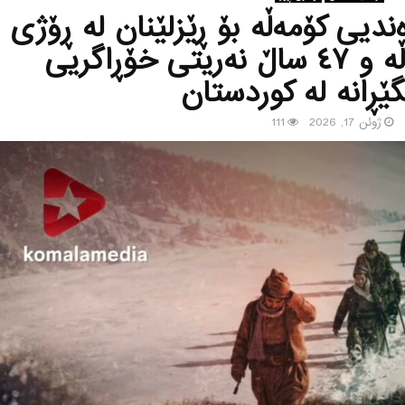
ندیی کۆمەڵە بۆ ڕێزلێنان لە ڕۆژی
پێشمەرگەی کۆمەڵە و ٤٧ ساڵ نەریتی خۆڕاگریی
ڕانە لە کوردستان
ژوئن 17, 2026
111