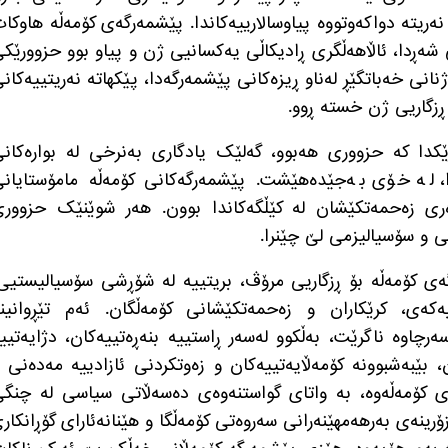
ەریتە دواکەوتووە پیاوسالارییەکاندا
.
پێشمەرگەی کۆمەڵە هاوکا
شەڕدا، ئاڵاهەڵگری ڕادیکاڵی یەکسانیی ژن و پیاو بوو حزوورێک
انی خەباتگێڕ لەناو ڕیزەکانی پێشمەرگەدا، پێکهاتە نەریتییەکان
ڕزگاریی ژن خستە ڕوو
.
کدا کە حزووری هەبوو، گەلێک یادگاری بەنرخی لە بوارەکان
دا، لە خۆی بەجێدەهێشت
.
پێشمەرگەکانی کۆمەڵە مامۆستایان
ری زەحمەتکێشان لە کێڵگەکاندا بوون
.
هەر شوێنێک حزووری
ی و سۆسیالیزمی لێ چێنرا
.
ی کۆمەڵە بۆ ڕزگاریی مرۆڤ، بریتییە لە شۆڕشی سۆسیالیستیی
کەی، کرێکاران و زەحمەتکێشانی کۆمەڵگان
.
ئەم تێڕوانین
سەرچاوە ناگرێت، بەڵکوو لەسەر ڕاستییە بنەڕەتییەکان، دژایەتیی
ن، بێبەشبوونە کۆمەڵایەتییەکان و زەوتکردنی ئازادییە مەدەنی 
 کۆمەڵەوە، بە واتای گواستنەوەی دەسەڵاتی سیاسی لە چنگ
رینەی بەرهەمهێنەرانی سەروەتی کۆمەڵگا و هێنانەئارای گۆڕانکار