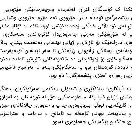
ا کە کۆمەڵگای ئێران لەبەردەم وەرچەرخانێکی مێژوویی 
 پێشمەرگەی کۆمەڵە دانرا
.
مێژووی ئەم هێزە، مێژووی وشیاریی
ێڕانەی کۆمەڵانی خەڵکی زەحمەتکێشی کوردستانە
.
لە کۆتاییەکان
 ڕاپەڕیو لە شۆڕشێکی مەزنی جەماوەریدا، کۆتوبەندی ستەمکاری 
وەی دەرفەتێک بۆ ئازادی و ژیانی ئینسانی بەدەست بهێنن
.
بەڵا
ۆتەکەی ترسناکی زاڵبوونی ڕژێمێکی تا سەر ئێسقان کۆنەپەرست
هەنگاو خۆی بۆ زەوتکردنی دەستکەوتەکانی شۆڕش ئامادە دەکرد
 ناوەدا، کوردستان بوو بە سەنگەرێکی پتەو لە بەرامبەر فاشیزم
ریی ڕەوای،
“
هێزی پێشمەرگەی
”
ناو بوو
.
 بە فریکاری، پیلانگێڕی و شەپۆلی یەکەمی سەرکوتکردن، دەنگ
ەندی ئێران کپ بکات، هاوسەنگیی هێز لە کوردستان بە تەواو
ۆی کاریگەریی قووڵی بیروباوەڕی چەپ و حزووری چالاکانەی حیزب
 بەتایبەت بوونی کۆمەڵە بە ئامانج و بەرنامە و ستراتیژی
یچ جێگە و پێگەیەکی جەماوەری نەبوو
.