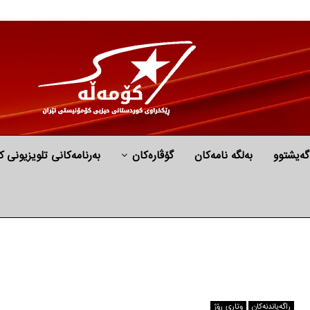
گه‌یشتوو
به‌لگه‌ نامه‌كان
گۆڤارەکان
بەرنامەکانی تلویزیونی ک
راگه‌یاندنه‌كان
وتاری ڕۆژ