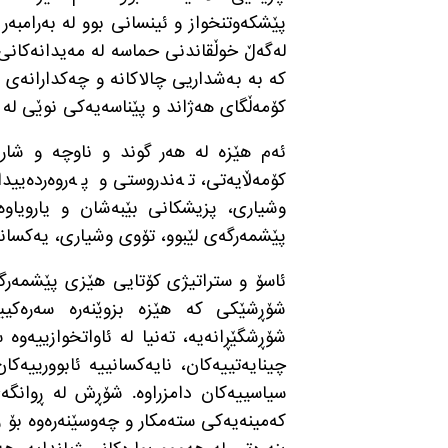
پێشکەوتنخواز و ئینسانی بوو لە بەرامبەر ن
لەگەڵ خوڵقاندنی حماسە لە مەیدانەکانی 
کە بە بەشداریی چالاکانە و چەکدارانەی ژن
کۆمەڵگای هەژاند و پێناسەیەکی نوێی لە 
ئەم هێزە لە هەر گوند و ناوچە و شارێ
کۆمەڵایەتی، تەندروستی و پەروەردەیی
وشیاری، پزیشکانی بێبەشان و یارویاوە
پێشمەرگەی لێبوو، تۆوی وشیاری، یەکسان
ئاسۆ و ستراتیژی کۆتایی هێزی پێشمەرگە
شۆڕشێکی کە هێزە بزوێنەرە سەرەکییە
شۆڕشگێڕانەیە، تەنیا لە ئاواتخوازییەوە 
چینایەتییەکان، نایەکسانییە ئابوورییەکا
سیاسییەکان دامزراوە
.
شۆڕش لە ڕوانگەی
کەمینەیەکی ستەمکار و چەوسێنەرەوە بۆ زۆ