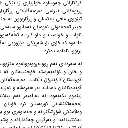
کرێکارانی چەوساوە خوازیاری ژیانێکی با
ڕزیوەکانی نیزامی دەرەبەگایەتی ڕزگاری
تینووی مافی یەکسان و ڕزگاربوون لە چن
چیتر تەحەمولی ئەوەیان نەمابوو ستەمی ن
ئاوات و خواست و داواکارییە کەڵەکەبوو
دایەوە کە خۆی بۆ شەڕێکی مێژوویی لەگە
بربوو، ئامادە دەکرد
.
لە سەرەتای ئەم ڕووبەڕووبوونەوە مێژوو
و خان و کۆنەپەرستە خۆجێییەکان کە ل
کوردستان کۆنترۆڵ بکات
.
دەرەبەگەکان
گوندەکانیان دەدایە بەر هەڕەشە و ئەزیەت
زیندوو بکەنەوە
.
لە بەرامبەر ئەم پیلا
زەحمەتکێشانی کوردستان کرد خۆیان 
وەڵامێکی شۆڕشگێڕانە و جەماوەری بوو ب
یەکێتییانەدا و بەرگریی چەکدارانە و وشیا
کورتترین کاتدا تێکشکێنران و لەناوبران
.