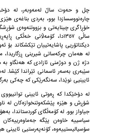
چل و حەوت ساڵ لەمەوبەر، لە دۆخێکد
چارەنووسسازدا بوو، بەردی بناغەی هێزی
خۆڕاگری چینایەتی و بزووتنەوەی شۆڕشگ
ساڵی ١٣٥٧دا، کۆمەڵانی خەڵکی
دیکتاتۆریی پاشایەتییان تێکشکاند بۆ ئە
لە هەمان چرکەساتی شیرینی ڕزگاریدا، م
دژە ژن و دوژمنی ئازادی کە هەنگاو بە 
سێبەری بەسەر ئاسمانی ئێراندا کێشا
.
لەم
ئایینیی نوێدا، سەنگەرێکی کە چەکی بەرگ
لە دۆخێکدا کە ڕەوتی ئایینی توانیبووی
شۆڕش و هێزە پێشکەوتنخوازەکان لە ناو
جیاواز بوو
.
لە کۆمەڵگای کوردستاندا، بەه
سیاسییە خاوەن پێگە جەماوەرییەکان و
سۆسیالیستییەوە، کۆنەپەرستیی ئایینی ه