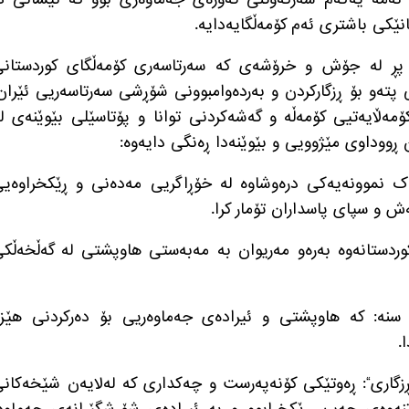
نێکی باشتری ئەم کۆمەڵگایەدایە
.
 پڕ لە جۆش و خرۆشەی کە سەرتاسەری کۆمەڵگای کوردستان
 پتەو بۆ ڕزگارکردن و بەردەوامبوونی شۆڕشی سەرتاسەریی ئێران
ەڵایەتیی کۆمەڵە و گەشەکردنی توانا و پۆتاسێلی بێوێنەی ل
ڕووداوی مێژوویی و بێوێنەدا ڕەنگی دایەوە
:
ک نموونەیەکی درەوشاوە لە خۆڕاگریی مەدەنی و ڕێکخراوەی
ەش و سپای پاسداران تۆمار کرا
.
 کوردستانەوە بەرەو مەریوان بە مەبەستی هاوپشتی لە گەڵخەڵک
سنە
:
کە هاوپشتی و ئیرادەی جەماوەریی بۆ دەرکردنی هێز
ا
.
زگاری
“:
ڕەوتێکی کۆنەپەرست و چەکداری کە لەلایەن شێخەکان