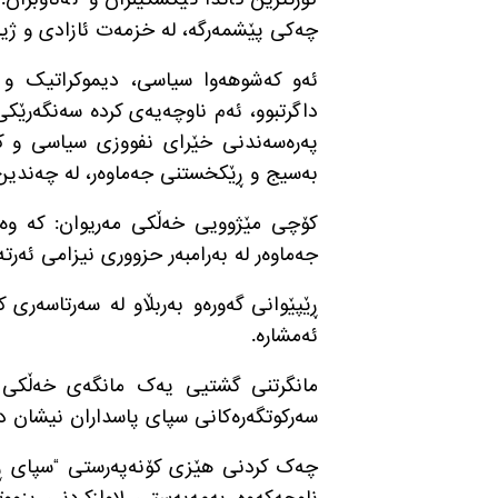
چەکی پێشمەرگە، لە خزمەت ئازادی و ژیا
ئەو کەشوهەوا سیاسی، دیموکراتیک و
داگرتبوو، ئەم ناوچەیەی کردە سەنگەرێکی
پەرەسەندنی خێرای نفووزی سیاسی و کۆم
بەسیج و ڕێکخستنی جەماوەر، لە چەندین 
کۆچی مێژوویی خەڵکی مەریوان
:
کە وە
جەماوەر لە بەرامبەر حزووری نیزامی ئەرت
ڕێپێوانی گەورەو بەربڵاو لە سەرتاسەری
ئەمشارە
.
مانگرتنی گشتیی یەک مانگەی خەڵکی 
سەرکوتگەرەکانی سپای پاسداران نیشان د
چەک کردنی هێزی کۆنەپەرستی
“
سپای ڕ