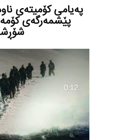
پەیامی کۆمیتەی ناوە
شۆڕشگێ