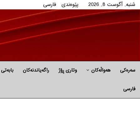
شنبه, آگوست 8, 2026
پێوه‌ندی
فارسی
سەرەکی
هه‌واڵه‌کان
وتاری ڕۆژ
راگه‌یاندنه‌كان
بابه‌تی 
فارسی