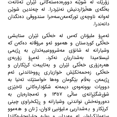
زۆرێك له‌ شوێنه‌ دووره‌ده‌سته‌كانی ئێران ته‌نانه‌ت
به‌ڵگه‌ی هه‌ڵبژاردنیش نه‌نێردرا. له‌ چه‌ندین شوێن
له‌وانه‌ ناوچه‌ی توركه‌مه‌ن‌سه‌حرا سندووقی ده‌نگدان
دانه‌ندرا.
ئه‌مڕۆ ملیۆنان كه‌س له‌ خه‌ڵكی ئێران ستایشی
خه‌ڵكی كوردستان و هه‌موو ئه‌و مرۆڤانه‌ ده‌كه‌ن كه‌
وشیارانه‌ له شانۆی مه‌شرووعییه‌تدان به‌ ڕژیمی
ئیسلامیدا به‌شداریان نه‌كرد. ئه‌مڕۆ زۆربه‌ی
هه‌ره‌زۆری خه‌ڵكی ئێران و به‌تایبه‌ت كرێكاران و
خه‌ڵكی زه‌حمه‌تكێش خوازیاری ڕووخاندنی ئه‌م
ڕژیمه‌ن. به‌ڵام بێگومان وه‌ها خواستێك ته‌نیا به‌
دووپات بوونه‌وه‌ی دیمه‌نه‌ شكۆداره‌كانی ئاخێزی
شۆڕشگێڕانه‌ی ساڵی ١٣٥٧ و ئه‌مجاره‌یان به‌
ده‌ورونه‌خش نواندنی وشیارانه و ڕێكخراوی چینی
كرێكار و به‌شداریی ملیۆنیی لاوان، ژنان و هه‌موو
سته‌ملێكراوان له‌ مه‌یدان و بواره‌ جۆراوجۆره‌كاندا