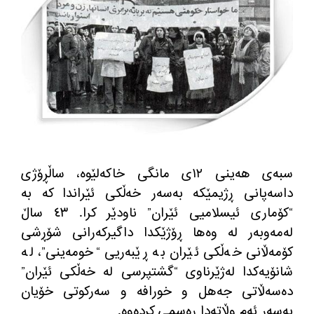
سبه‌ی هه‌ینی ١٢ی مانگی خاكه‌لێوه‌، ساڵڕۆژی
داسه‌پانی ڕژیمێكه‌ به‌سه‌ر خه‌ڵكی ئێراندا كه‌ به‌
“كۆماری ئیسلامیی ئێران” ناودێر كرا. ٤٣ ساڵ
له‌مه‌وبه‌ر له‌ وه‌ها ڕۆژێكدا داگیركه‌رانی شۆڕشی
كۆمه‌ڵانی خه‌ڵكی ئێران به‌ ڕێبه‌ریی “خومه‌ینی”، له‌
شانۆیه‌كدا له‌ژێرناوی “گشتپرسی له‌ خه‌ڵكی ئێران”
ده‌سه‌ڵاتی جه‌هل و خورافه‌ و سه‌ركوتی خۆیان
به‌سه‌ر ئه‌م وڵاته‌دا ڕه‌سمی كرده‌وه‌.