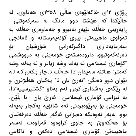
ڕۆژی ١٢ی خاكه‌لێوه‌ی ساڵی ١٣٥٨ی هه‌تاوی، له‌
حاڵێكدا كه‌ هێشتا دوو مانگ له‌ سه‌ركه‌وتنی
ڕاپه‌ڕینی خه‌ڵك تێپه‌ڕ نه‌ببوو و جه‌ماوه‌ری خه‌ڵك به‌
ته‌واوی ماهییه‌تی بیری كۆنه‌په‌رستانه‌ و ئامانجی
سه‌رمایه‌داری داگیركه‌رانی شۆڕشیان بۆ
ده‌رنه‌كه‌وتبوو، داروده‌سته‌ی خومه‌ینی به‌ درووشمی
“كۆماری ئیسلامی نه‌ یه‌ك وشه‌ زیاتر و نه‌ یه‌ك وشه‌
كه‌متر” هاتنه‌ مه‌یدان تا خه‌ڵك ناچار بكه‌ن كه‌ له‌
نێوان دوو ده‌نگی “ئه‌رێ یان نا” یه‌كیان هه‌ڵبژێرن و
له‌ ڕێگه‌ی به‌شداری كردن له‌م به‌ناو “گشتپرسییه‌”دا،
به‌ نیزامی كۆماری ئیسلامی
ئه‌رێ یان
نا بڵێن.
خومه‌ینی بۆ به‌ڕێوه‌بردنی ئه‌م شانۆیه‌ یه‌كجار به‌په‌له‌
بوو. له‌به‌ر ئه‌وه‌یكه‌ ده‌یزانی ئه‌گه‌ر خه‌ڵك ده‌رفه‌تیان
بۆ هه‌ڵكه‌وێ به‌ چاوی كراوه‌وه‌ قه‌زاوه‌ت له‌سه‌ر
ماهییه‌تی كۆماری ئیسلامی ده‌كه‌ن و ئاكامی