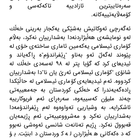
سه‌ره‌تاییترین ئازادییه‌ تاكه‌كه‌سی و
كۆمه‌ڵایه‌تییه‌كانه‌.
ئه‌گه‌رچی ئه‌وكاتیش به‌شێكی یه‌كجار به‌رینی خه‌ڵك
له‌و نومایشه‌ی هه‌ڵبژاردنه‌دا به‌شدارییان نه‌كرد، به‌ڵام
كۆماری ئیسلامی یه‌كه‌مین ئاماری ساخته‌ی خۆی له‌
پێوه‌ند له‌گه‌ڵ ئه‌و به‌ناو “ڕێفراندۆم”ه‌ ڕاگه‌یاند و
ئیدیعای كرد كه‌ گۆیا پتر له‌ ٩٨ له‌سه‌دی خه‌ڵك له‌
شانۆی “كۆماری ئیسلامی ئه‌رێ یان نا”دا به‌شدارییان
كردووه‌. ئه‌م ئیدیعایه‌ی كۆماری ئیسلامی له‌ حاڵێكدا
ڕاده‌گه‌یه‌ندرا كه‌ خه‌ڵكی كوردستان به‌ جه‌معییه‌تی
چه‌ند ملیۆن كه‌سییه‌وه‌، سه‌ره‌ڕای ئه‌م فریوكارییه‌
ئاشكرایه‌، به‌ وشیاریی ته‌واوه‌وه‌ له‌م ڕێفراندۆمه‌دا
به‌شدارییان نه‌كرد و مه‌شرووعییه‌تی ئه‌م ڕژیمه‌یان
قه‌بووڵ نه‌كرد. ڕژیم ته‌نانه‌ت شانسی ئه‌وه‌شی نه‌بوو
كه‌ ده‌كه‌كانی هه‌ڵبژاردن له‌ كوردستان دابنێت. بۆ