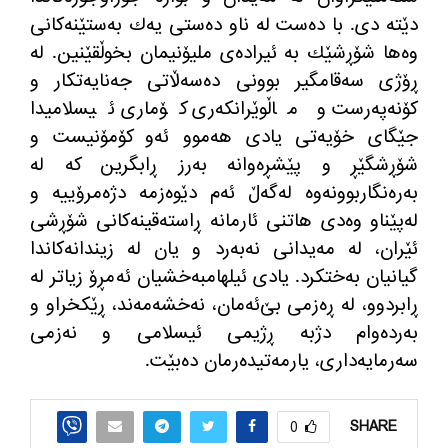
دێته‌ دی. با ده‌ست له‌ ناو ده‌ستی یه‌ك به‌ستێنه‌كانی
وه‌ها شۆڕشێك به‌ ئیراده‌ی ملیۆنیمان بخوڵقێنین. له‌
ڕۆژی سه‌قامگیر بوونی ده‌سه‌ڵاتی جه‌نایه‌تكار و
كۆنه‌په‌رست و ماڵوێرانكه‌ری كۆماری ئیسلامیدا
جێگای خۆیه‌تی یادی هه‌موو ئه‌و كۆمۆنیست و
شۆڕشگێڕ و پێشڕه‌وانه‌ به‌رز ڕابگرین كه‌ له
به‌ره‌نگاربوونه‌وه‌ له‌گه‌ڵ ئه‌م دێوه‌زمه‌ دژه‌مرۆییه‌ و
له‌پێناو وه‌دی هاتنی ئارمانه‌ ڕاسته‌قینه‌كانی شۆڕشی
ئێران، له‌ مه‌یدانی نه‌به‌رد و یان له‌ زیندانه‌كاندا
گیانیان به‌ختكرد. یادی ئیلهامبه‌خشیان ئه‌مڕۆ زیاتر له‌
ڕابردوو، له‌ ڕه‌زمی بێ‌ئه‌مان، نه‌خشه‌مه‌ند، ڕێكخراو و
به‌رده‌وام دژبه‌ ڕژیمی ئیسلامی و نه‌زمی
سه‌رمایه‌داری، یارمه‌تیده‌رمان ده‌بێت.
SHARE
0