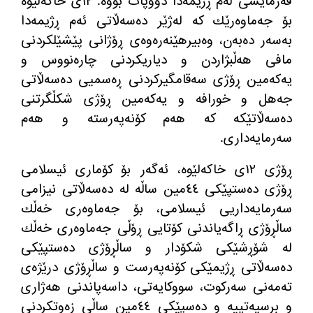
فه‌رمایشی له‌م ڕژیمه‌دا دووپات بۆوه‌. ١٢ی خاكه‌لێوه‌
بۆ جه‌ماوه‌رێك كه‌ له‌ژێر ده‌سه‌ڵاتی ئه‌م ڕژیمه‌دا
به‌سه‌ر ده‌به‌ن، وه‌بیرهێنه‌ره‌وه‌ی ڕۆژانی پێشێلكردنی
مافی هه‌ڵبژاردن و دیاریكردنی چاره‌نووس و
یه‌كه‌مین ڕۆژی سه‌قامگیركردنی ڕه‌سمیی ده‌سه‌ڵاتی
جه‌هل و خورافه‌ و یه‌كه‌مین ڕۆژی شكڵگرتنی
ده‌سه‌ڵاتێكه‌ كه‌ هه‌م كۆنه‌په‌رسته‌ و هه‌م
سه‌رمایه‌داری.
ڕۆژی ١٢ی خاكه‌لێوه‌، ئه‌گه‌ر بۆ كۆماری ئیسلامی
ڕۆژی ده‌ستپێكی ٤٤مین ساڵه‌ له‌ ده‌سه‌ڵاتی نیزامی
سه‌رمایه‌داریی ئیسلامی، بۆ جه‌ماوه‌ری خه‌ڵك
ساڵڕۆژی ڕاگه‌یاندنی كۆتایی ڕۆڵی جه‌ماوه‌ری خه‌ڵك
له‌ شۆڕشێكی شكۆدار و ساڵڕۆژی ده‌ستپێكی
ده‌سه‌ڵاتی ڕژیمێكی كۆنه‌په‌رست و ساڵڕۆژی درێژه‌ی
ته‌مه‌نی سه‌ركوت، سووكایه‌تی، داسه‌پاندنی هه‌ژاری
و برسیه‌تییه‌ و ده‌سپێكی ٤٤مین ساڵی زه‌وتكردنی