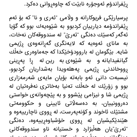
ڕێفراندۆم ئه‌وجۆره‌ نابێت كه‌ چاوه‌ڕوانی ده‌كرد.
پرسیارێكی فریوكارانه‌ و وڵامی “ئه‌ری و نا” كه‌ بۆ ئه‌م
ڕێفراندۆمه‌ دیارییان كردبوو به‌ شێوه‌یه‌ك بوو كه‌ گۆیا
ئه‌گه‌ر كه‌سێك ده‌نگی “ئه‌رێ” له‌ سندووقه‌كان نه‌خات،
به‌ مانای ئه‌وه‌یه‌ كه‌ لایه‌نگری گه‌ڕانه‌وه‌ی ڕژیمی
شایه‌. بێگومان له‌ باروودۆخێكدا كه‌ جه‌ماوه‌ری خه‌ڵك
گیانفیدایانه‌ و به‌شێوه‌ی به‌رین له‌ ڕاپه‌ڕینی
ڕووخاندنی ڕژیمی په‌هله‌و‌یدا به‌شداریان كردبوو،
نیسبه‌ت دانی ئه‌و بابه‌ته‌ بۆیان مایه‌ی شه‌رمه‌زاری
بوو و زۆرێك له‌ خه‌ڵك ته‌نیا به‌خاتری نه‌فره‌تیان له‌
ڕژیمی شا و نیزامی پێشوو و به‌ پێچه‌وانه‌ی خواستی
ده‌روونییان، به‌ ده‌سه‌ڵاتی ئایینی و حكوومه‌تی
مشتێك ئاخوند و كۆنه‌په‌رست، له‌ ڕووی ناچارییه‌وه‌ و
هێندێكیشیان له‌ ڕووی خۆشباوه‌ڕییه‌وه،‌ ده‌نگی
“ئه‌رێ”یان هه‌ڵبژارد و خستیانه‌ ناو سندووقه‌كانی