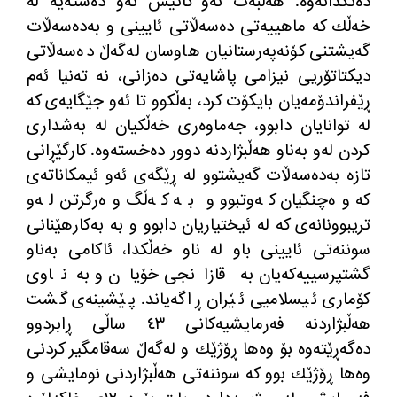
ده‌نگدانه‌وه‌. هه‌ڵبه‌ت ئه‌و كاتیش ئه‌و ده‌سته‌یه‌ له‌
خه‌ڵك كه‌ ماهییه‌تی ده‌سه‌ڵاتی ئایینی و به‌ده‌سه‌ڵات
گه‌یشتنی كۆنه‌په‌رستانیان هاوسان له‌گه‌ڵ ده‌سه‌ڵاتی
دیكتاتۆریی نیزامی پاشایه‌تی ده‌زانی، نه‌ ته‌نیا ئه‌م
ڕێفراندۆمه‌یان بایكۆت كرد، به‌ڵكوو تا ئه‌و جێگایه‌ی كه‌
له‌ توانایان دابوو، جه‌ماوه‌ری خه‌ڵكیان له‌ به‌شداری
كردن له‌و به‌ناو هه‌ڵبژاردنه‌ دوور ده‌خسته‌وه‌. كارگێڕانی
تازه‌ به‌ده‌سه‌ڵات گه‌یشتوو له‌ ڕێگه‌ی ئه‌و ئیمكاناته‌ی
كه‌ وه‌چنگیان كه‌وتبوو و به‌ كه‌ڵگ وه‌رگرتن له‌و
تریبوونانه‌ی كه‌ له‌ ئیختیاریان دابوو و به‌ به‌كارهێنانی
سوننه‌تی ئایینی باو له‌ ناو خه‌ڵكدا، ئاكامی به‌ناو
گشتپرسییه‌كه‌یان به‌ قازانجی خۆیان و به‌ناوی
كۆماری ئیسلامیی ئێران ڕاگه‌یاند. پێشینه‌ی گشت
هه‌ڵبژاردنه‌ فه‌رمایشیه‌كانی ٤٣ ساڵی ڕابردوو
ده‌گه‌ڕێته‌وه‌ بۆ وه‌ها ڕۆژێك و له‌گه‌ڵ سه‌قامگیر كردنی
وه‌ها ڕۆژێك بوو كه‌ سوننه‌تی هه‌ڵبژاردنی نومایشی و