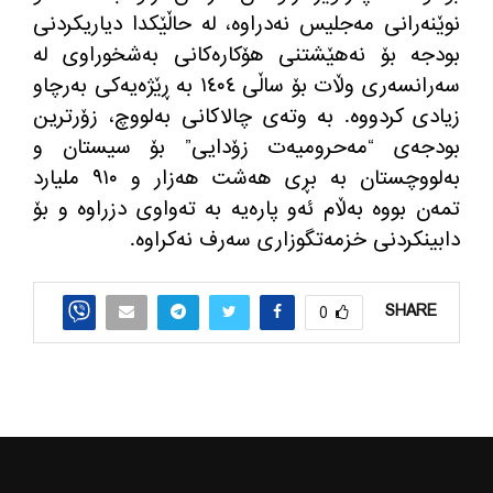
نوێنه‌رانی مه‌جلیس نه‌دراوه‌، له‌ حاڵێكدا دیاریكردنی
بودجه‌ بۆ نه‌هێشتنی هۆكاره‌كانی به‌شخوراوی له‌
سه‌رانسه‌ری وڵات بۆ ساڵی ١٤٠٤ به‌ ڕێژه‌یه‌كی به‌رچاو
زیادی كردووه‌. به‌ وته‌ی چالاكانی به‌لووچ، زۆرترین
بودجه‌ی “مه‌حرومیه‌ت زۆدایی” بۆ سیستان و
به‌لووچستان به‌ بڕی هه‌شت هه‌زار و ٩١٠ ملیارد
تمه‌ن بووه‌ به‌ڵام ئه‌و پاره‌یه‌ به‌ ته‌واوی دزراوه‌ و بۆ
دابینكردنی خزمه‌تگوزاری سه‌رف نه‌كراوه‌.
SHARE
0