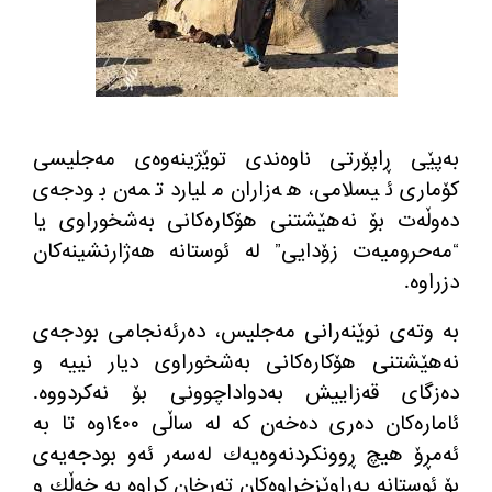
به‌پێی ڕاپۆرتی ناوه‌ندی توێژینه‌وه‌ی مه‌جلیسی
كۆماری ئیسلامی، هه‌زاران ملیارد تمه‌ن بودجه‌ی
ده‌وڵه‌ت بۆ نه‌هێشتنی هۆكاره‌كانی به‌شخوراوی یا
“مه‌حرومیه‌ت زۆدایی” له‌ ئوستانه هه‌ژارنشینه‌كان
دزراوه‌.
به‌ وته‌ی نوێنه‌رانی مه‌جلیس، ده‌رئه‌نجامی بودجه‌ی
نه‌هێشتنی هۆكاره‌كانی به‌شخوراوی دیار نییه‌ و
ده‌زگای قه‌زاییش به‌دواداچوونی بۆ نه‌كردووه‌.
ئاماره‌كان ده‌ری ده‌خه‌ن كه‌ له‌ ساڵی ١٤٠٠وه‌ تا به‌
ئه‌مڕۆ هیچ ڕوونكردنه‌وه‌یه‌ك له‌سه‌ر ئه‌و بودجه‌یه‌ی
بۆ ئوستانه په‌راوێزخراوه‌كان ته‌رخان كراوه‌ به‌ خه‌ڵك و