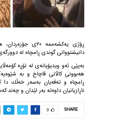
ڕۆژی یه‌كشه‌ممه‌ ٢٠
دانیشتووانی گوندی ڕامچاه له‌ دوورگه‌ی 
به‌پێی ئه‌و ویدیۆیانه‌ی له‌ تۆڕه‌ كۆمه‌ڵای
هه‌بوونی كاڵانی قاچاخ و به‌ شێوه‌یه
ڕامچاه و ته‌قه‌یان به‌سه‌ر خه‌ڵك دا كر
ناڕازیانیان داوه‌ته‌ به‌ر لێدان و چه‌ند كه‌
SHARE
0