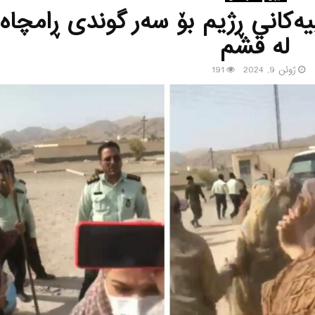
ه‌كانی ڕژیم بۆ سه‌ر گوندی ڕامچاه‌
له‌ قشم
ژوئن 9, 2024
191