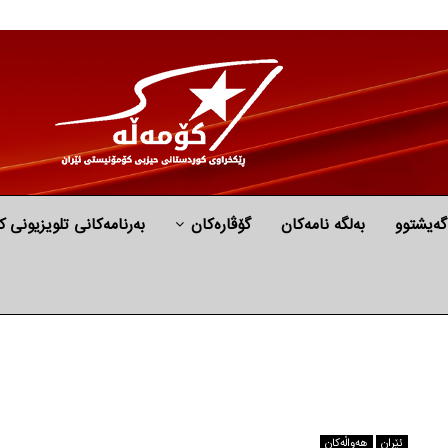
گه‌یشتوو
به‌لگه‌ نامه‌كان
گۆڤارەکان
بەرنامەکانی تلویزیونی ک
ئێران
هه‌واڵه‌کان