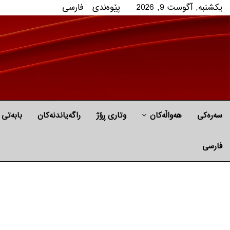
یکشنبه, آگوست 9, 2026
پێوه‌ندی
فارسی
سەرەکی
هه‌واڵه‌کان
وتاری ڕۆژ
راگه‌یاندنه‌كان
بابه‌تی 
فارسی