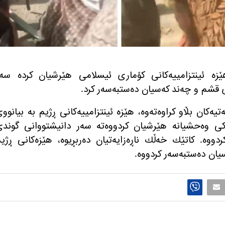
ی جۆزه‌ردان، هێزه‌ ئینتزامییه‌كانی كۆماری ئیسلامی هێرشیان كرده‌ سه‌
قشم و چه‌ند كه‌سیان ده‌ستبه‌سه‌ر كرد.
ه‌تیه‌كان بڵاو كراوه‌ته‌وه‌، هێزه‌ ئینتزامییه‌كانی ڕژیم به‌ بیانوو
‌كی وه‌حشیانه هێرشیان كردووه‌ته‌ سه‌ر دانیشتووانی گوند
دووه‌. كاتێك خه‌ڵك ناڕه‌زایه‌تیان ده‌ربڕیوه‌، هێزه‌كانی ڕژی
سیان ده‌ستبه‌سه‌ر كردووه‌.