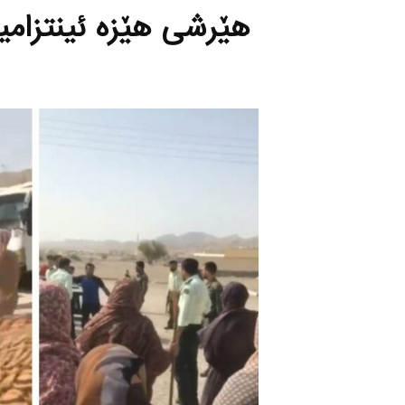
هێرشی هێزه‌ ئینتزامیی