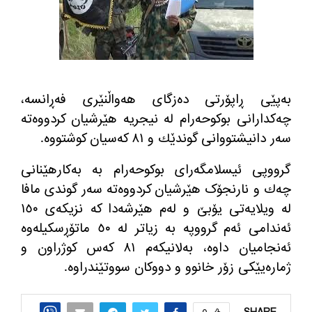
به‌پێی ڕاپۆرتی ده‌زگای هه‌واڵنێری فه‌ڕانسه،
چه‌كدارانی بوكوحه‌رام له‌ نیجریه‌ هێرشیان كردووه‌ته‌
سه‌ر دانیشتووانی گوندێك و ٨١ كه‌سیان كوشتووه‌.
گرووپی ئیسلامگه‌رای بوکوحەرام بە بەکارهێنانی
چه‌ك و نارنجۆک هێرشیان کردووەتە سەر گوندی مافا
لە ویلایەتی یۆبێ و لەم هێرشەدا کە نزیکەی ١٥٠
ئەندامی ئەم گرووپە بە زیاتر لە ٥٠ ماتۆڕسکیلەوە
ئەنجامیان داوە، به‌لانیکەم ٨١ کەس کوژراون و
ژماره‌یێكی زۆر خانوو و دووكان سووتێندراوه‌.