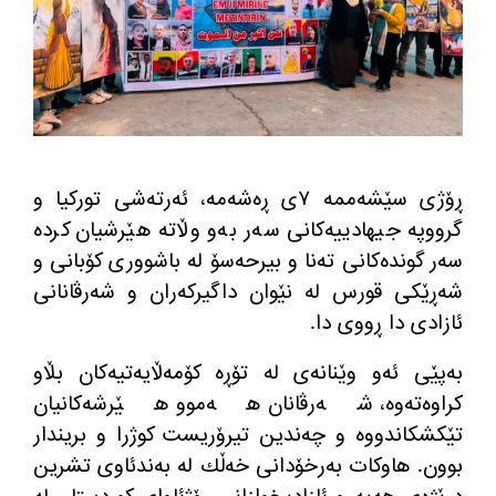
ڕۆژی سێشه‌ممه‌ ٧ی ڕه‌شه‌مه‌، ئه‌رته‌شی توركیا و
گرووپه جیهادییه‌كانی سه‌ر به‌و وڵاته هێرشیان كرده‌
سه‌ر گونده‌كانی ته‌نا و بیرحه‌سۆ له‌ باشووری كۆبانی و
شه‌ڕێكی قورس له‌ نێوان داگیركه‌ران و شه‌رڤانانی
ئازادی دا ڕووی دا.
به‌پێی ئه‌و وێنانه‌ی له‌ تۆڕه‌ كۆمه‌ڵایه‌تیه‌كان بڵاو
كراوه‌ته‌وه‌، شه‌رڤانان هه‌موو هێرشه‌كانیان
تێكشكاندووه‌ و چه‌ندین تیرۆریست كوژرا و بریندار
بوون. هاوكات به‌رخۆدانی خه‌ڵك له‌ به‌ندئاوی تشرین