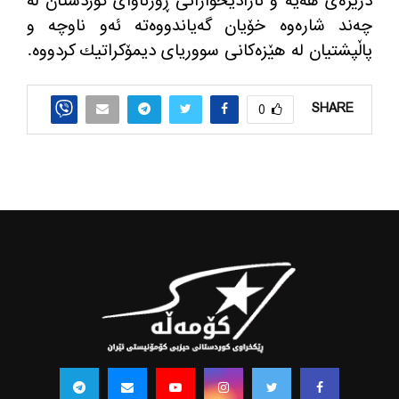
درێژه‌ی هه‌یه‌ و ئازادیخوازانی ڕۆژئاوای كوردستان له‌
چه‌ند شاره‌وه‌ خۆیان گه‌یاندووه‌ته‌ ئه‌و ناوچه‌ و
پاڵپشتیان له‌ هێزه‌كانی سووریای دیمۆكراتیك كردووه‌.
SHARE
0