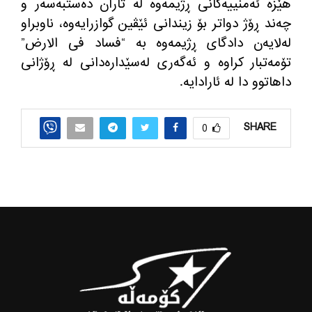
هێزە ئه‌منییه‌كانی ڕژیمه‌وه‌ لە تاران دەستبەسەر و
چەند ڕۆژ دواتر بۆ زیندانی ئێڤین گوازرایەوە، ناوبراو
له‌لایه‌ن دادگای ڕژیمه‌وه‌ به‌ “فساد فی الارض”
تۆمه‌تبار كراوه‌ و ئه‌گه‌ری له‌سێداره‌دانی له‌ ڕۆژانی
داهاتوو دا له‌ ئارادایه‌.
SHARE
0