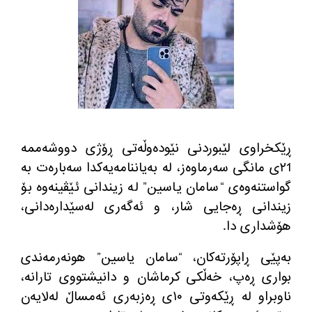
ڕێکخراوی لێبوردنی نێودەوڵەتی ڕۆژی دووشەممە
٢1ی مانگی سه‌رماوه‌ز، لە بەیاننامەیەکدا سەبارەت بە
گواستنەوەی “سامان یاسین” لە زیندانی ئێڤینه‌وه‌ بۆ
زیندانی ڕەجایی شار، و ئەگەری لەسێدارەدانی،
هۆشداری دا.
به‌پێی ڕاپۆرته‌كان، “سامان یاسین” هونه‌رمه‌ندی
بواری ڕه‌پ، خەڵکی کرماشان و دانیشتووی تارانه‌،
ناوبراو له‌ ڕێکەوتی ١٠ی ڕەزبەری ئه‌مساڵ لەلایەن