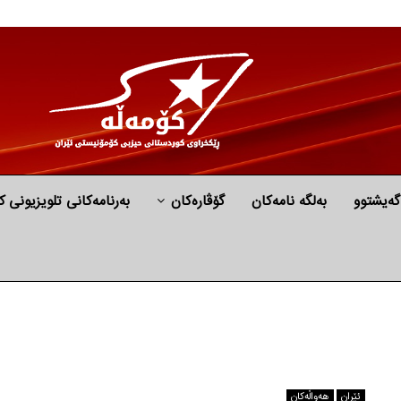
گه‌یشتوو
به‌لگه‌ نامه‌كان
گۆڤارەکان
بەرنامەکانی تلویزیونی ک
ئێران
هه‌واڵه‌کان