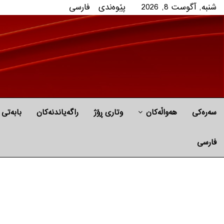
شنبه, آگوست 8, 2026
پێوه‌ندی
فارسی
سەرەکی
هه‌واڵه‌کان
وتاری ڕۆژ
راگه‌یاندنه‌كان
بابه‌تی 
فارسی