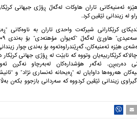
 دووشه‌ممه‌ ١٠ی گوڵانی ١٤٠٣، هێزه‌ ئه‌منیه‌كانی تاران هاوكات له‌گه‌ڵ ڕۆژی جیهانی كرێكار
او له‌ زیندانی ئێڤین كرد.
دیكای كرێكارانی شیركه‌ت واحدی تاران به‌ ناوه‌كانی “ڕه‌ز
شه‌هابی”، “داوود ڕه‌زه‌وی”، حه‌سه‌ن سه‌عیدی” هاوڕێ له‌گه‌ڵ “
ه‌شه‌ی هێزه‌ ئه‌منیه‌كان، گه‌ڕێندراوه‌ته‌وه‌ بۆ به‌ندی چوار زیندان
اكه‌ كرێكارییه‌یان وتووه‌ كه‌ نابێت له‌ ڕۆژی جهانی كرێكار د
ه‌تی ده‌رببڕن. ئه‌گه‌ر هۆشداره‌كان له‌به‌رچاو نه‌گرن ئه‌وه
یه‌كان هه‌روه‌ها داوایان له‌ “ڕه‌یحانه ئه‌نساری نژاد” و “ئانیش
راوی زیندانی ئێڤین كردووه‌ كه‌ سه‌ردانی بازجوو بكه‌ن به‌ڵا