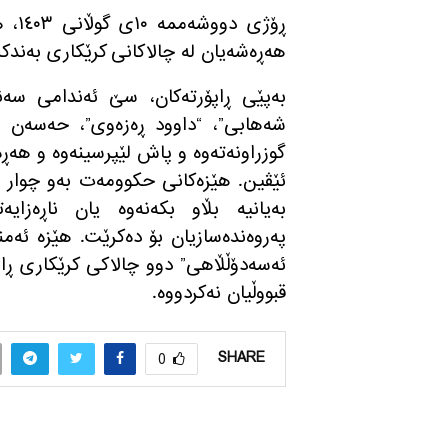
ڕۆژی
هه‌ڕه‌شه‌یان له‌ چالاكانی كرێكاری به‌ندكر
به‌پێی ڕاپۆرته‌كان، سێ ئه‌ندامی سه‌ن
گوزراونه‌ته‌‌وه‌ و پاش لێپرسینه‌وه‌ و هه‌ڕ
ئێڤین. هێزه‌كانی حكوومه‌ت به‌و چوار چال
به‌یانیه‌ بڵاو بكه‌نه‌وه‌ یان ناڕه‌زای
په‌روه‌نده‌سازیان بۆ ده‌كرێت. هێزه‌ ئه‌من
ئه‌سه‌دۆڵڵاهی” دوو چالاكی كرێكاری ڕاگی
قبووڵیان نه‌كردووه‌.
SHARE
0