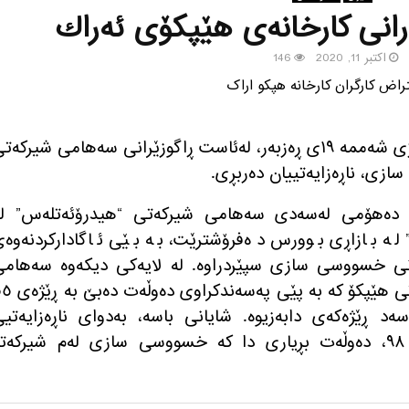
كارانی كارخانه‌ی هێپكۆی ئه‌راك
اکتبر 11, 2020
146
كرێكارانی كارخانه‌ی هێپكۆی ئه‌راك ڕۆژی شه‌ممه‌ ١٩ی ڕه‌زبه‌ر، له‌ئاست ڕاگوزێرانی سه‌هامی شیركه‌
ی، ناڕه‌زایه‌تییان ده‌ربڕی.
 ده‌هۆمی له‌سه‌دی سه‌هامی شیركه‌تی “هیدرۆئه‌تله‌س” له
 له‌ بازاڕی بوورس ده‌فرۆشترێت، به‌ بێی ئاگاداركردنه‌وه‌
مانی خسووسی سازی سپێردراوه‌. له‌ لایه‌كی دیكه‌وه‌ سه‌هام
سازمانی ته‌ئمینی ئیجتماعی له‌ شیركه‌تی هێپكۆ كه‌ به‌ پێی په
٢٤٠ ده‌هۆمی له‌سه‌د ڕێژه‌كه‌ی دابه‌زیوه‌. شایانی باسه‌، به‌دوای ناڕه‌زایه‌تی
كرێكارانی كارخانه‌ی هێپكۆ له‌ ساڵی ٩٨، ده‌وڵه‌ت بڕیاری دا كه‌ خسووسی سازی له‌م شیركه‌ته