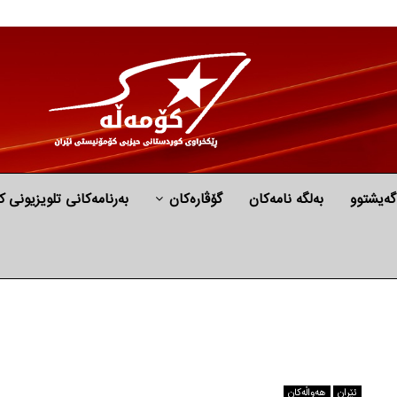
گه‌یشتوو
به‌لگه‌ نامه‌كان
گۆڤارەکان
بەرنامەکانی تلویزیونی ک
ئێران
هه‌واڵه‌کان