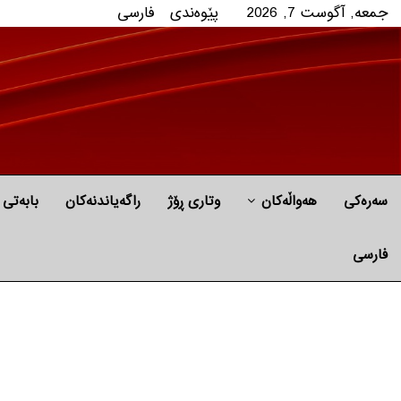
جمعه, آگوست 7, 2026
پێوه‌ندی
فارسی
سەرەکی
هه‌واڵه‌کان
وتاری ڕۆژ
راگه‌یاندنه‌كان
بابه‌تی 
فارسی