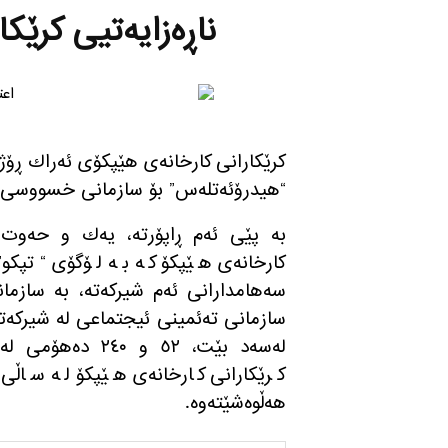
ناڕه‌زایه‌تیی كرێ
“هیدرۆئه‌تله‌س” بۆ سازمانی خسووسی ساز
به‌ پێی ئه‌م ڕاپۆرته‌، یه‌ك و حه‌وت
كارخانه‌ی هێپكۆ كه‌ به‌ لۆگۆی “تپكو”
سه‌هامدارانی ئه‌م شیركه‌ته‌، به‌ ساز
له‌سه‌د بێت، ٥٢ و 
هه‌ڵوه‌شێته‌وه‌.