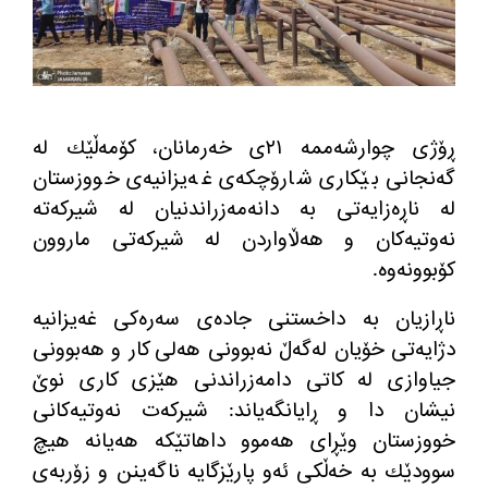
ڕۆژی چوارشه‌ممه‌ ٢١ی خه‌رمانان، كۆمه‌ڵێك له‌
گه‌نجانی بێكاری شارۆچكه‌ی غه‌یزانیه‌ی خووزستان
له‌ ناڕه‌زایه‌تی به‌ دانه‌مه‌زراندنیان له‌ شیركه‌ته‌
نه‌وتیه‌كان و هه‌ڵاواردن له‌ شیركه‌تی ماروون
كۆبوونه‌وه‌.
ناڕازیان به‌ داخستنی جاده‌ی سه‌ره‌كی غه‌یزانیه‌
دژایه‌تی خۆیان له‌گه‌ڵ نه‌بوونی هه‌لی كار و هه‌بوونی
جیاوازی له‌ كاتی دامه‌زراندنی هێزی كاری نوێ
نیشان دا و ڕایانگه‌یاند: شیركه‌ت نه‌وتیه‌كانی
خووزستان وێڕای هه‌موو داهاتێكه‌ هه‌یانه‌ هیچ
سوودێك به‌ خه‌ڵكی ئه‌و پارێزگایه‌ ناگه‌ینن و زۆربه‌ی