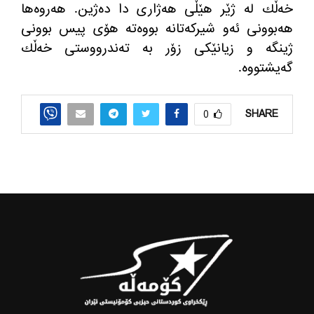
خه‌ڵك له‌ ژێر هێڵی هه‌ژاری دا ده‌ژین. هه‌روه‌ها
هه‌بوونی ئه‌و شیركه‌تانه بووه‌ته‌ هۆی پیس بوونی
ژینگه‌ و زیانێكی زۆر به‌ ته‌ندرووستی خه‌ڵك
گه‌یشتووه‌.
SHARE
0