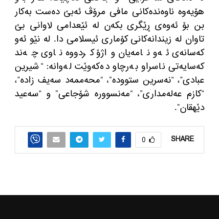
هۆیه‌وه‌ ناوه‌نده‌كانی مافی مرۆڤ ئه‌بێ ده‌ست به‌كار
بن بۆ ئه‌وه‌ی ڕێگری بكه‌ن له‌ ئێعدامی لاوانی بێ
تاوان له‌ زیندانه‌كانی كۆماری ئیسلامی دا. له‌ نێو ئه‌و
كه‌سانه‌ی ئه‌و نامه‌یان واژۆ كردووه‌ ناوی چه‌ند
كه‌سایه‌تی ناسراو به‌رچاو دەکەوێت له‌وانه: “شیرین
عبادی”، “نه‌سرین ستووده‌”، “محه‌ممه‌د سه‌یف زاده‌”،
“كازم عه‌له‌مداری”، “مه‌نسووره‌ شۆجاعی” و “سه‌عید
دێهقان”.
SHARE
0