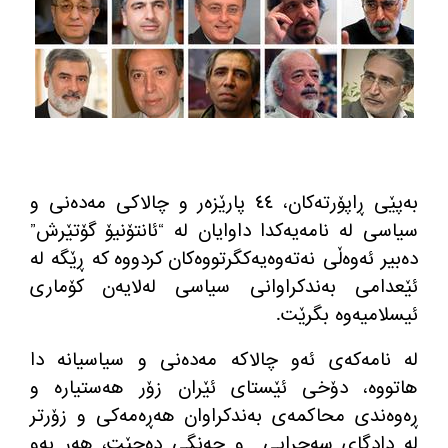
به‌پێی ڕاپۆرته‌كان، ٤٤ پارێزه‌ر و چالاكی مه‌ده‌نی و
سیاسی له‌ نامه‌یه‌كدا داوایان له‌ “ئانتۆنیۆ گۆتێرش”
ده‌بیر ئه‌وه‌ڵی نه‌ته‌وه‌یه‌كگرتووه‌كان كردووه‌ كه‌ ڕێگه‌ له‌
ئێعدامی به‌ندكراوانی سیاسی له‌لایه‌ن كۆماری
ئیسلامیه‌وه‌ بگرێت.
له نامه‌كه‌ی ئه‌و چالاكه‌ مه‌ده‌نی و سیاسیانه‌ دا
هاتووه‌، دۆخی ئێستای ئێران زۆر هه‌ستیاره‌ و
ڕه‌وه‌ندی محاكمه‌ی به‌ندكراوان هه‌ڕه‌مه‌كی و زۆرتر
له‌ دادگای سه‌حرایی و جه‌نگی ده‌چێت، هه‌ر به‌و