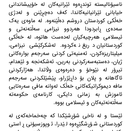
ناسیۆنالیستە توندڕەوە ئێرانیەکان لە خۆپیشاندانی
خیابانی ئێرانیانیەکاندا، کەف دەچڕێنن و لەدژی
خەڵکی کوردستان دروشم دەڵێنەوە
.
لە ماوەی یەک
سەدەی ڕابردودا هەردوو نیزامی سەڵتەنەتی و
ئیسلامی هەرچیەکیان لەدەست هاتوە، لە خەڵکی
کوردستانیان دریغ نەکردوە
.
لەشکرکێشی نیزامی،
میلیتاریزەکردن، ئەمنیەتی کردنی سەرجەم بوارەکانی
ژیان، دەستبەسەرکردنی بەرین، ئەشکەنجە و ئێعدام،
تیرۆر لە نێوخۆ و دەرەوەی وڵاتدا، هەژارکردنی
ئاگاهانە و پلان بۆ داڕێژراو، پێشێلکردنی سەرجەم
مافە دیموکراتیکەکانی خەڵک لەوانە مافی سەرەتایی
ئاموزش بە زمانی دایکی، کارنامەی حکومەتە
سەڵتەنەتیەکان و ئیسلامی بووە
.
ئێستا و لە ناخی شۆڕشێکدا کە چەخماخەکەی لە
کوردستانی شۆڕشگێڕەوە لێدرا، ئوپوزسیۆنی ڕاستی