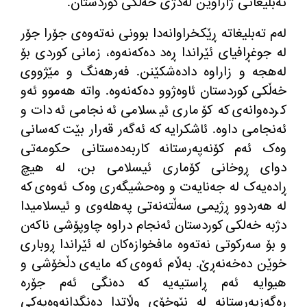
تەبلیغاتی ژاراوین لەدژی خەڵکی کوردستان
.
لەم تەبلیغاتە ڕێکخراوانەدا بوونی نەتەوەی جۆرا جۆر
لە جوغڕافیای ئێراندا ڕەد دەکەنەوە، زمانی کوردی بۆ
لەهجە و زاراوە دادەشکێنن
.
فەرهەنگ و مێژووی
خەڵکی کوردستان ئاوەژوو دەکەنەوە
.
واتە هەموو ئەو
کردەوانەی کە کۆماری ئیسلامی ئەنجامی ئەدات و
ئه‌نجامی داوە
.
ئاشکرایە کە ئەگەر قەرار بێت کەسانی
وەک ئەم کۆنەپەرستانە کاربەدەستانی حکومەتی
دوای ڕوخانی کۆماری ئیسلامی بن، لە هیچ
ڕادەیەک لە جەنایەت و وەحشیگەری وەک ئەوەی کە
لە هەردوو ڕژیمی سەڵتەنەتی پەهلەوی و ئیسلامیدا
دژبە خەلکی کوردستان ئەنجام دراوە چاوپۆشی ناکەن
و بۆ سەرکوتی نەتەوە مافخوازەکان لە ئێراندا ڕوباری
خوێن دەخەنەڕێ
.
بەڵام ئەوەی کە مایەی دڵخۆشی و
هیوایە ئەم ڕاستیەیە کە دەنگی ئەم جۆرە
ڕەگەزپەرستانە لە نێوخۆی وڵاتدا دەنگدانەوەیەکی