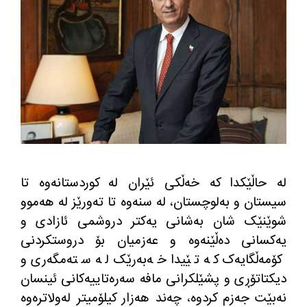
لە حاڵێکدا کە خەڵکی ئێران لە کوردستانەوە تا
سیستان و بەلوچستان، لە سنەوە تا تەورێز لە هەموو
شوێنێک شان بەشانی یەکتر دروشمی ئازادی و
یەکسانی دەڵێنەوە و عەزمیان بۆ دروستکردنی
کۆمەڵگایەک کە تێیدا خەبەرێک لە ستەمگەری و
دیکتاتۆڕی و پشێلکرانی مافە سەرەتاییەکانی ئینسان
نەبێت جەزم کردوە، چەند هەزار کیلۆمیتر لەولاترەوە