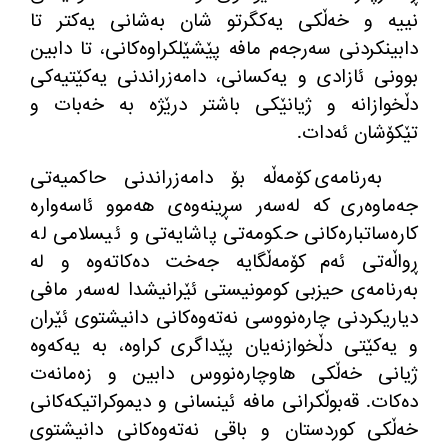
نییە و خەڵکی یەکگرتو شان بەشانی یەکتر تا
دابینکردنی سەرجەم مافە پێشێلکراوەکانی، تا دابین
بوونی ئازادی و یەکسانی، دامەزراندنی یەکێتیەکی
دڵخوازانە و ژیانێکی باشتر درێژە بە خەبات و
تێکۆشان ئەدات
.
بەرنامەی کۆمەڵە بۆ دامەزراندنی حاکمیەتی
جەماوەری کە لەسەر سڕینەوەی هەموو ئاسەوارە
کارەساتبارەکانی حکومەتی پاشایەتی و ئیسلامی لە
ڕواڵەتی ئەم کۆمەڵگایە جەخت دەکاتەوە و لە
بەرنامەی حیزبی کومونیستی ئێرانیشدا لەسەر مافی
دیاریکردنی چارەنووسی نەتەوه‌کانی دانیشتوی ئێران
و یەکێتی دڵخوازنەیان پێداگری کراوە، بە یەکەوە
ژیانی خەڵکی هاوچارەنووس دابین و زەمانەت
دەکات
.
قەبوڵکرانی مافە ئینسانی و دیموکراتیکەکانی
خەڵکی کوردستان و باقی نەتەوەکانی دانیشتوی