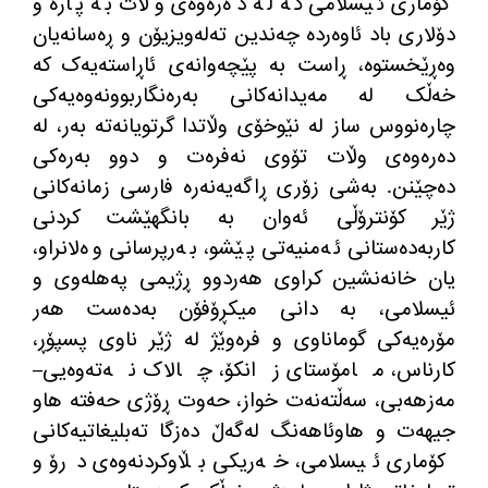
کۆماری ئیسلامی کە لە دەرەوەی وڵات بە پارە و
دۆلاری باد ئاوەردە چەندین تەلەویزیۆن و ڕەسانەیان
وەڕێخستوە، ڕاست بە پێچەوانەی ئاڕاستەیەک کە
خەڵک لە مەیدانەکانی بەرەنگاربوونەوەیەکی
چارەنووس ساز لە نێوخۆی وڵاتدا گرتویانەتە بەر، لە
دەرەوەی وڵات تۆوی نەفرەت و دوو بەرەکی
دەچێنن
.
بەشی زۆری ڕاگەیەنەرە فارسی زمانەکانی
ژێر کۆنترۆڵی ئەوان بە بانگهێشت کردنی
کاربەدەستانی ئەمنیەتی پێشو، بەرپرسانی وەلانراو،
یان خانەنشین کراوی هەردوو ڕژیمی پەهلەوی و
ئیسلامی، بە دانی میکڕۆفۆن بەدەست هەر
مۆرەیەکی گوماناوی و فرەوێژ لە ژێر ناوی پسپۆڕ،
کارناس، مامۆستای زانکۆ، چالاک نەتەوەیی
–
مەزهەبی، سەڵتەنەت خواز، حەوت ڕۆژی حەفتە هاو
جیهەت و هاوئاهەنگ لەگەڵ دەزگا تەبلیغاتیەکانی
کۆماری ئیسلامی، خەریکی بڵاوکردنەوەی درۆ و