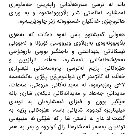
بانه‌ له‌ ترسی سه‌رهه‌ڵدانی ڕاپه‌ڕینی جه‌ماوه‌ری
له‌مشاره‌، له‌ئاستی شار بڵاوبوونه‌ته‌وه‌ و به‌ وردی
هاتووچۆی خه‌ڵكیان خستووه‌ته‌ ژێر چاودێرییه‌وه‌.
هه‌واڵی گه‌یشتوو باس له‌وه‌ ده‌كات كه‌ به‌هۆی
بڵاوبوونه‌وه‌ی به‌ربڵاوی ویرووسی كۆرۆنا و نه‌بوونی
ئیمكاناتی بێهداشتی و ناجێگیر بوونی بارودۆخی
نه‌خۆشخانه‌كانی ئه‌مشاره‌، خه‌ڵك ناڕازیین و
هێزه‌كانی ڕژیم له‌ترسی په‌ره‌سه‌ندنی ئێعتڕازی
خه‌ڵك له‌ كاتژمێر ٣ی دوانیوه‌ڕۆی ڕۆژی یه‌كشه‌ممه‌
٢٧ی ڕه‌زبه‌ره‌وه‌، له‌ مه‌یدانه‌كانی مروه‌تی، سه‌عات،
مه‌یدانی جه‌هاد و مه‌یدانه‌كانی دیكه‌ی شاری بانه‌
جێگیر بوون و فه‌زای ئه‌مشاره‌یان به‌ توندی
میلیتاریزه‌ كردووه‌. شایانی باسه‌، هێزه‌كانی ڕژیم به‌
گشت لێدان له‌ئاستی شار كه‌شێكی ئه‌منییه‌تی
توندیان به‌سه‌ر ئه‌مشاره‌دا زاڵ كردووه‌ و به‌ر به‌ هه‌ر