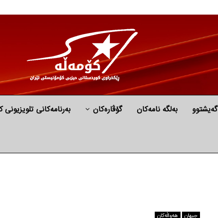
گه‌یشتوو
به‌لگه‌ نامه‌كان
گۆڤارەکان
بەرنامەکانی تلویزیونی ک
جیهان
هه‌واڵه‌کان