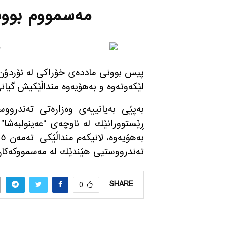
مه‌سمووم بوون
لێكه‌وته‌وه‌ و به‌هۆیه‌وه‌ منداڵێكیش گیان
ڕێستوورانێك له‌ ناوچه‌ی “عه‌ینولبه‌شا”
به‌هۆیه‌وه‌، لانیكه‌م منداڵێكی
ت
ته‌ندرووستیی هێندێك له‌ مه‌سمووكه‌كان نال
SHARE
0