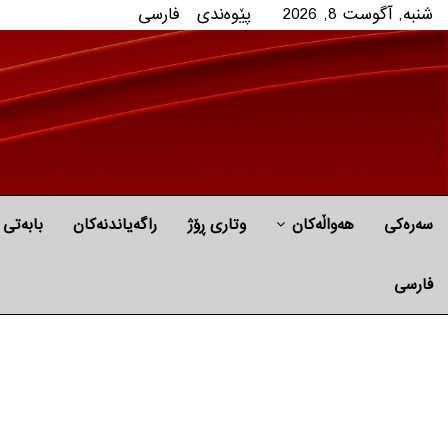
شنبه, آگوست 8, 2026
پێوه‌ندی
فارسی
سەرەکی
هه‌واڵه‌کان
وتاری ڕۆژ
راگه‌یاندنه‌كان
بابه‌تی 
فارسی