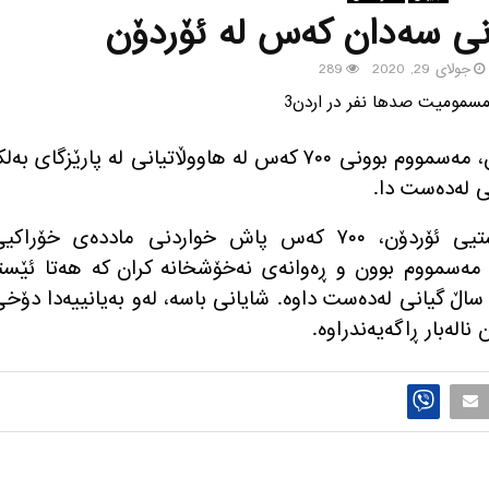
ی سه‌دان كه‌س له‌ ئۆردۆن
جولای 29, 2020
289
پیس بوونی مادده‌ی خۆراكی له‌ ئۆردۆن، مه‌سمووم بوونی ٧٠٠ كه‌س له‌ هاووڵاتیانی له‌ پارێزگای به‌
ی له‌ده‌ست دا.
به‌پێی به‌یانییه‌ی وه‌زاره‌تی ته‌ندرووستیی ئۆردۆن، ٧٠٠ كه‌س پاش خواردنی مادده‌ی خۆراك
 مه‌سمووم بوون و ڕه‌وانه‌ی نه‌خۆشخانه‌ كران كه‌ هه‌تا ئێست
ه‌مه‌ن ٥ ساڵ گیانی له‌ده‌ست داوه‌. شایانی باسه‌، له‌و به‌یانییه‌دا دۆخ
ه‌بار ڕاگه‌یه‌ندراوه‌.