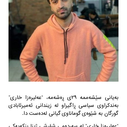
به‌یانی سێشه‌ممه‌ ٢٩ی ڕه‌شه‌مه‌، “عه‌لیره‌زا خاری”
به‌ندكراوی سیاسی ڕاگیراو له‌ زیندانی ئه‌میرئابادی
گورگان به‌ شێوه‌ی گوماناوی گیانی له‌ده‌ست دا.
“عه‌لیڕه‌زا خاری” له‌ سه‌رده‌می شۆڕشی ژینا بنكه‌یه‌كی