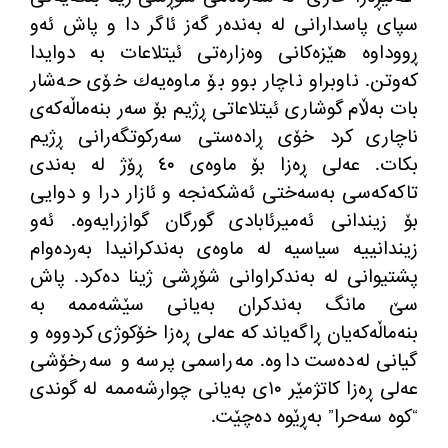
سپای پاسدارانی له‌ به‌نده‌ر گه‌ز ئاگر دا و پاش ئه‌و
ڕووداوه‌ هێزه‌كانی وه‌زاره‌تی ئیتلاعات به‌ دوایدا
كه‌وتن. ناوبراو ناچار بوو بۆ ماوه‌یه‌ك خۆی حه‌شار
بات به‌ڵام گوشاری ئیتلاعاتی ڕژیم بۆ سه‌ر بنه‌ماڵه‌كه‌ی
ناچاری كرد خۆی ڕاده‌ستی سه‌ركوتگه‌رانی ڕژیم
بكات. عه‌لی ڕه‌زا بۆ ماوه‌ی ٤٠ ڕۆژ له‌ به‌ندی
تاكه‌كه‌سی به‌سه‌ختی ئه‌شكه‌نجه و ئازار درا و دوایی
بۆ زیندانی ئه‌میرئابادی گورگان گوازرایه‌وه‌. ئه‌و
زیندانییه‌ سیاسیه‌ له‌ ماوه‌ی به‌ندكرانیدا به‌رده‌وام
پشتیوانی له‌ به‌ندكراوانی شۆڕشی ژینا ده‌كرد. پاش
سێ مانگ به‌ندكران به‌یانی سێشه‌ممه‌ به‌
بنه‌ماڵه‌كه‌یان ڕاگه‌یاند كه‌ عه‌لی ڕه‌زا خۆكوژی كردووه‌ و
گیانی له‌ده‌ست داوه‌. مه‌راسمی پرسه‌ و سه‌رخۆشی
عه‌لی ڕه‌زا كاتژمێر ١٠ی به‌یانی چوارشه‌ممه‌ له‌ گوندی
“كوه سه‌حرا” به‌ڕێوه‌ ده‌چێت.