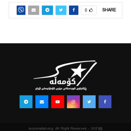
SHARE
0
@2021 - ku.komalah.org. All Right Reserved