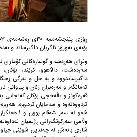
بۆنه‌ی نه‌ورۆز ئاگریان داگیرساند و به‌
وێڕای هه‌ڕه‌شه‌ و گوشاره‌كانی كۆماری 
سه‌رده‌شت، داڵاهوو، كرێند، بۆكان، مه
داگیرساندووه‌ و به‌ جل و به‌رگی ڕه‌نگاوڕه
كه‌مانگه‌ر و مه‌ره‌بزان ژنان و پیاوانی ئاز
قه‌ره‌گوێز و یاڵه‌خچی بۆكان گه‌نجانی ی
كردووه‌ته‌وه‌ و سه‌مایان كردووه‌. هه‌روه‌
شه‌و له‌ سه‌ر شه‌قام بوون و ئاهه‌نگیا
وڵامی سه‌ركوتگه‌رانی ڕژیمیان نه‌داوه‌ته‌و
شاری بانه‌ش له چه‌ندین شوێنی جیاوازدا