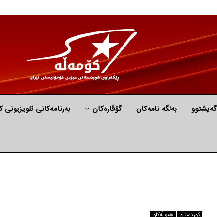
گه‌یشتوو
به‌لگه‌ نامه‌كان
گۆڤارەکان
بەرنامەکانی تلویزیونی ک
كوردستان
هه‌واڵه‌کان