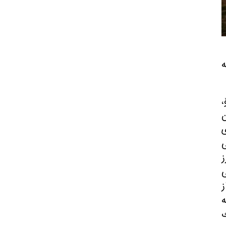
‌
،
ن
ی
ی
ز
ی
ز
ه
ك