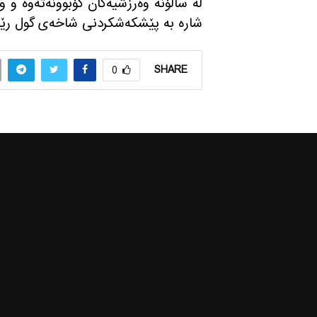
له سالۆنه وه‌رزشیه‌کان کۆبوونه‌ته‌وه 
شاره به پێشکه‌شکردنی شاخه‌ی گول رێز له
SHARE
0