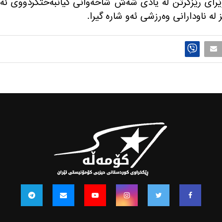
و وێرای رێزگرتن له یادی شه‌ش شاخه‌وانی گیانبه‌ختکردووی ئه‌
 ناودارانی وه‌رزشی ئه‌و شاره‌ گیرا.