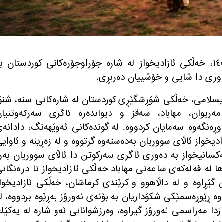
ڕۆژی پێنجشه‌ممه‌ ٣٠ی ڕه‌شه‌مه‌ی ١٤٠٣، خه‌ڵكی ئازادیخواز له‌ شاره‌ جۆراوجۆره‌كانی كوردستان به
ده‌وری دا شایی و خۆشییان ده‌ربڕی.
ئیسلامی، خه‌ڵكی شۆڕشگێڕی كوردستان له‌ شاره‌كانی سنه‌، شنۆ
‌ریوان، مهاباد، سه‌قز و دیوانده‌ره‌ ئاگری سه‌ركه‌وتنیا
‌نگه‌وه‌ سه‌مایان كردووه‌. له‌ گونده‌كانی ئه‌وێهه‌‌نگ، دادانه‌
ادیخواز ئاڵای سووریان به‌ده‌سته‌وه‌ گرتووه‌ و له‌ زه‌ڕینه‌ و ئاوای
ه‌کسانیخواز به‌ ده‌وری ئاگری سه‌ركوتن دا ئاڵای سووریان به‌ر
ها له‌ فه‌له‌كه‌ی ساعه‌تی مهاباد خه‌ڵكی ئازادیخواز تا دره‌نگان
ن گێڕاوه‌ و له‌ داڵاهوو و كرێندی كرماشان، خه‌ڵكی ئازادیخوا
ه‌ ڕێوڕه‌سمێكی شكۆداریان به‌ بۆنه‌ی نه‌ورۆز به‌ڕێوه‌ بردووه‌، ل
 مه‌راسمی نه‌ورۆز گیراوه، وه‌رزشوانانی ئه‌و شاره له یه‌کێ