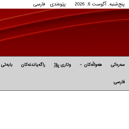
پنج‌شنبه, آگوست 6, 2026
پێوه‌ندی
فارسی
سەرەکی
هه‌واڵه‌کان
وتاری ڕۆژ
راگه‌یاندنه‌كان
بابه‌تی 
فارسی