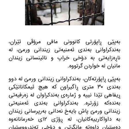
به‌پێی ڕاپۆرتی كانوونی مافی مرۆڤی ئێران،
به‌ندكراوانی به‌ندی ئه‌منیه‌تی زیندانی ورمێ، له‌
ناڕه‌زایه‌تی به‌ دۆخی خراپ و نائینسانی زیندان
مانیان له‌ خواردن گرتووه‌.
به‌پێی ڕاپۆرته‌كان، به‌ندكراوانی زیندانی ورمێ له‌ دوو
به‌ندی ٣٠ متری ڕاگیراون كه‌ هیچ ئیمكاناتێكی
ڕیفاهی تێدا نییه‌ و ژماره‌ی به‌ندكراوان له‌ زه‌رفیه‌تی
به‌نده‌كه‌ زۆرتره‌. به‌ندكراوانی به‌ندی ئه‌منیه‌تی
زیندانی ورمێ پاش بایه‌خ نه‌دانی به‌رپرسانی زیندان
به‌ داواكارییه‌كانیان، له‌ ڕۆژی ١٢ی خه‌رمانانه‌وه‌
ده‌ستیان داوه‌ته‌ مانگرتن و دۆخی ته‌ندرووستیان