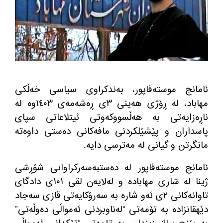
ئامانج موسته‌فاپور، به‌ندكراوی سیاسی خه‌ڵكی
مهاباد، له‌ ڕۆژی هه‌ینی ٣ی ڕه‌شه‌مه‌ی ١٤٠٣وه‌ له‌
ناڕه‌زایه‌تی به‌ هه‌ڵسووكه‌وتی ئیتلاعاتی سپای
پاسداران و پێشێلكردنی مافه‌‌كانی ده‌ستی داوه‌ته‌
مانگرتن و گیانی له‌ مه‌ترسی دایه‌.
ئامانج موسته‌فاپور له‌ ده‌ستبه‌سه‌ركراوانی شۆڕشی
ژینا له‌ شاری مهاباده‌ و له‌لایه‌ن لقی ١٠١ی دادگای
تاوانه‌كانی ٢ی ئه‌و شاره‌ به‌ سه‌رۆكایه‌تی قازی سه‌جاد
دێهقانزاده‌ به‌ تۆمه‌تی “له‌ناوبردنی ئه‌مواڵی ده‌وڵه‌تی”