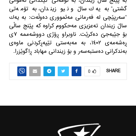
به‌ پێنج ساڵ زیندان، به‌ تۆمه‌تی “تێكدانی ئه‌مواڵی
گشتی” به‌ یه‌ك ساڵ و نیو زیندان، به‌ تۆمه‌تی
“سه‌رپێچی له‌ فه‌رمانی مه‌ئمووری ده‌وڵه‌ت: به‌ یه‌ك
ساڵ زیندان ته‌عزیزی مه‌حكووم كراوه‌ كه‌ پێنج ساڵی
بۆ جێبه‌جێ ده‌كرێت. ناوبراو ڕۆژی دووشه‌ممه‌ ٧ی
ڕه‌شه‌مه‌ی ١٤٠٢، به‌ مه‌به‌ستی تێپه‌ڕكردنی ماوه‌ی
به‌ندكرانی ده‌ستبه‌سه‌ر و بۆ زیندانی مهاباد ڕاگوێزرا.
SHARE
0